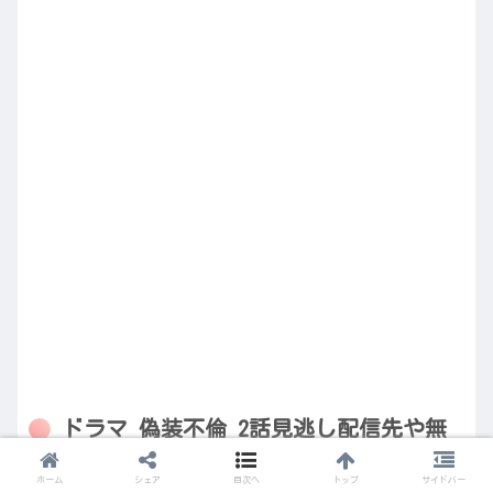
ドラマ 偽装不倫 2話見逃し配信先や無
料動画はある？
ホーム
シェア
目次へ
トップ
サイドバー