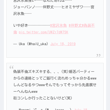
宮沢氷魚強い……なんだあれは……
ジョーバンノ……伴野丈……ヒオミヤザワ……宮
沢氷魚……
いや好き………………
#宮沢氷魚
#伴野丈
#偽装不
倫
pic.twitter.com/UWZr7dW7SK
— Uka (@haiU_uka)
July 18, 2019
偽装不倫ズキズキする、、、(笑)婚活パーティー
からの連絡とってご飯行く流れめっちゃ分かるwww
しんどなるやつwwwそんでもってそっから先進展せ
ーへんねんwww
街コンしか行ったことないけど(笑)
— Manami˖☽°.* (@___lorac___)
July 18,