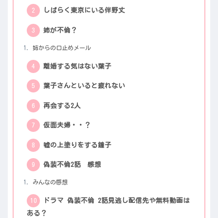
しばらく東京にいる伴野丈
姉が不倫？
姉からの口止めメール
離婚する気はない葉子
葉子さんといると疲れない
再会する2人
仮面夫婦・・？
嘘の上塗りをする鐘子
偽装不倫2話 感想
みんなの感想
ドラマ 偽装不倫 2話見逃し配信先や無料動画は
ある？