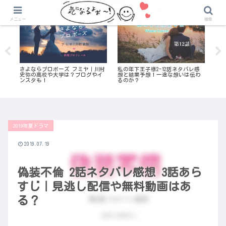
さよならプロポーズ
気になる恋愛リアリティ番組
メニュー
検索
な
さよならプロポーズ フミヤ｜川村
私の年下王子様2-12話ネタバレ感
今日
係が
史弥の高校や大学は？ブログやイ
想と結果予想！一途な想いは伝わ
果
ンスタも！
るのか？
す
2019年夏ドラマ
2019.07.19
偽装不倫 2話ネタバレ感想 3話あら
すじ｜見逃し配信や無料動画はあ
る？