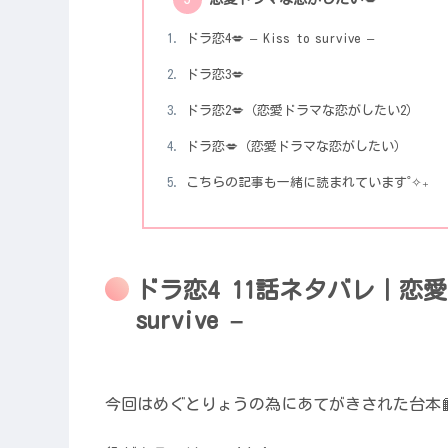
ドラ恋4💋 – Kiss to survive –
ドラ恋3💋
ドラ恋2💋（恋愛ドラマな恋がしたい2）
ドラ恋💋（恋愛ドラマな恋がしたい）
こちらの記事も一緒に読まれています˚✧₊
ドラ恋4 11話ネタバレ｜恋愛ド
survive –
今回はめぐとりょうの為にあてがきされた台本