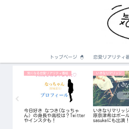
トップページ 🐣
恋愛リアリティ番
気になる恋愛リアリティ番組
いきなりマリッジ
矢は元ニ
ュに出演
ィール
今日好き なつき(なっちゃ
いきなりマリッジ
ん）の身長や高校は？Twitter
原奈津希はポー
やインスタも！
sasukeにも出演