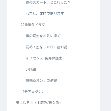
俺のスカート、どこ行った？
わたし、定時で帰ります。
2019年冬ドラマ
僕の初恋をキミに捧ぐ
初めて恋をした日に読む話
イノセンス-冤罪弁護士-
3年A組
家売るオンナの逆襲
『チア☆ダン』
気になる曲（主題歌/挿入歌）