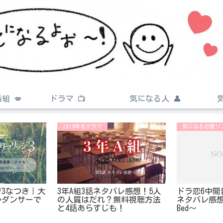
組 💋
ドラマ 📺
気になる人 👤
2019年冬ドラマ
気になる恋愛リ
3なつき｜大
3年A組3話ネタバレ感想！5人
ドラ恋6中間
ルダンサーで
の人質はだれ？無料視聴方法
ネタバレ感想｜～
！
と4話あらすじも！
Bed〜