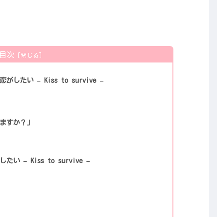
目次
い – Kiss to survive –
ますか？」
– Kiss to survive –