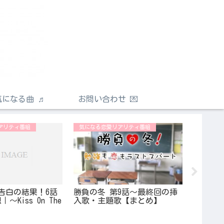
気になる曲 ♬
お問い合わせ 💌
アリティ番組
気になる恋愛リアリティ番組
気になる
告白の結果！6話
勝負の冬 第9話〜最終回の挿
今日好
Kiss On The
入歌・主題歌【まとめ】
長や高校｜Y
の従兄