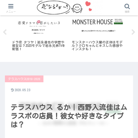
気になる恋愛リアリティ番組
気になる恋愛リアリティ番組
メニュー
検索
や
ドラ恋 タツヤ｜岩永達也の学歴や
モンスターハウス蘭の正体はモデ
バ
彼女は？ZOZOモデルで岩永兄弟TVを
ル？クロちゃんとキスした感想や
終
配信！
インスタも！
れ
テラスハウス2019-2020
2020.05.23
テラスハウス るか｜西野入流佳はム
ラスポの店員！彼女や好きなタイプ
は？