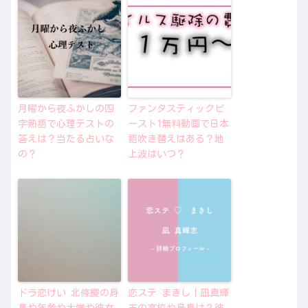
月曜から夜ふかしの四
ファンタスティックビ
字熟語で心理テストの
ースト1無料動画で日本
答えは？当たる占いな
語吹き替えはある？地
の？
上波はいつ？
ドラ恋けい 北條慶の身
恋ステ まきし｜凪真輝
長や年齢や大学や彼女
志の高校や身長は？彼