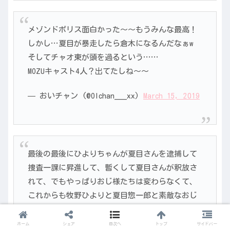
メゾンドポリス面白かった〜〜もうみんな最高！
しかし…夏目が暴走したら倉木になるんだなぁw
そしてチャオ東が頭を過るという……
MOZUキャスト4人？出てたしね〜〜
— おいチャン (@OIchan___xx)
March 15, 2019
最後の最後にひよりちゃんが夏目さんを逮捕して
捜査一課に昇進して、暫くして夏目さんが釈放さ
れて、でもやっぱりおじ様たちは変わらなくて、
これからも牧野ひよりと夏目惣一郎と素敵なおじ
様たちの共同捜査はつづく！っていうなんともス
ッキリした晴れやかな終わり方最高すぎる
#メゾ
ホーム
シェア
目次へ
トップ
サイドバー