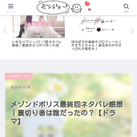
いきなりマリッジ
気になる恋愛リアリティ番組
メニュー
検索
気
ア
ン
歌
感
いきなりマリッジ2｜7話ネタバレ
ほのばびの身長やプロフィール！
臭
感想！意見がぶつかり合った回
オオカミちゃん｜浪花ほのかのす
っぴんや高校も！
2019年冬ドラマ
2019.03.16
メゾンドポリス最終回ネタバレ感想
｜裏切り者は誰だったの？【ドラ
マ】