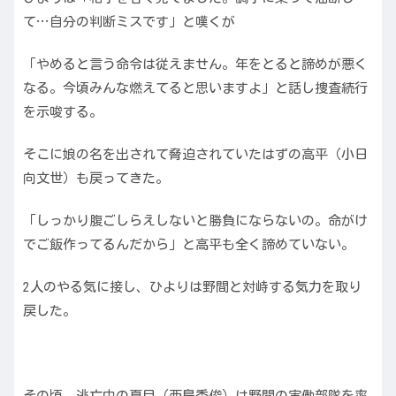
て…自分の判断ミスです」と嘆くが
「やめると言う命令は従えません。年をとると諦めが悪く
なる。今頃みんな燃えてると思いますよ」と話し捜査続行
を示唆する。
そこに娘の名を出されて脅迫されていたはずの高平（小日
向文世）も戻ってきた。
「しっかり腹ごしらえしないと勝負にならないの。命がけ
でご飯作ってるんだから」と高平も全く諦めていない。
2人のやる気に接し、ひよりは野間と対峙する気力を取り
戻した。
その頃、逃亡中の夏目（西島秀俊）は野間の実働部隊を率