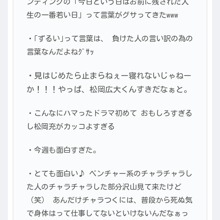
ンディングの「今日という日はお前に残された人
生の一番若い日」って言葉がグサってきたwww
・｢ずるい｣って言葉は、 負けた人の言い訳の為の
言葉なんだよねｸﾞｻｯ
・見はじめたら止まらねぇー
寝れないじゃねー
か！！！
やっぱ、松岡広大くんすきだなぁと。
・こんなにハマったドラマ初めて おもしろすぎる
し松岡充がカッコよすぎる
・今週も面白すぎた。
・とても面白い♪ ベンチャー系のチャラチャラし
た人のチャラチャラした部分沢山見て来たけど
（笑） あんだけチャラつくには、普段から死ぬ気
で身体はって仕事してないといけないんだなぁっ