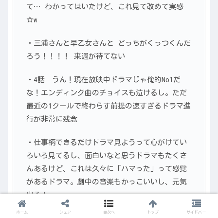
て… わかってはいたけど、これ見て改めて実感
☆w
・三浦さんと早乙女さんと どっちがくっつくんだ
ろう！！！！ 来週が待てない
・4話 うん！現在放映中ドラマじゃ俺的No1だ
な！エンディング曲のチョイスも泣けるし。ただ
最近の1クールで終わらす前提の速すぎるドラマ進
行が非常に残念
・仕事柄できるだけドラマ見ようって心がけてい
ろいろ見てるし、面白いなと思うドラマもたくさ
んあるけど、これは久々に「ハマった」って感覚
があるドラマ。劇中の音楽もかっこいいし、元気
出る！
ホーム
シェア
目次へ
トップ
サイドバー