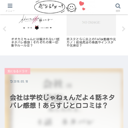
気になる恋愛リアリティ番組
気になる恋愛リアリティ番組
気
メニュー
検索
？
オオカミちゃんには騙されない1話
恋ステとらじ炎上のTikTok動画や元
小
！
ネタバレ感想｜それぞれの第一印
カノ｜岩城虎治の身長やインスタ
ケ
象やルールは？
や兄弟は？
係
気になるドラマ
2018.05.18
会社は学校じゃねぇんだよ４話ネタ
バレ感想！あらすじと口コミは？