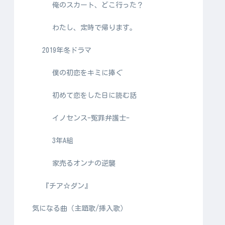
俺のスカート、どこ行った？
わたし、定時で帰ります。
2019年冬ドラマ
僕の初恋をキミに捧ぐ
初めて恋をした日に読む話
イノセンス-冤罪弁護士-
3年A組
家売るオンナの逆襲
『チア☆ダン』
気になる曲（主題歌/挿入歌）