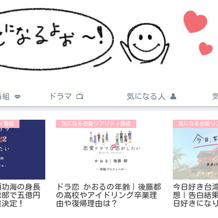
組 💋
ドラマ 📺
気になる人 👤
ィ番組
気になる恋愛リアリティ番組
気になる恋愛リ
頭功海の身長
ドラ恋 かおるの年齢｜後藤都
今日好き台湾
球部で五億円
の高校やアイドリング卒業理
想｜告白結
演決定！
由や復帰理由は？
日好きになり