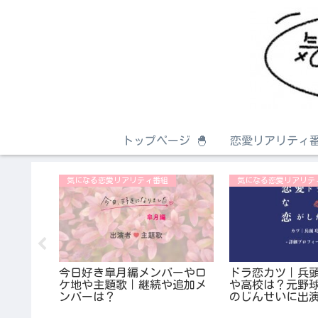
トップページ 🐣
恋愛リアリティ番
気になる恋愛リアリティ番組
気になる恋愛リアリテ
♡ミクチ
今日好き皐月編メンバーやロ
ドラ恋カツ｜兵
演者のプ
ケ地や主題歌｜継続や追加メ
や高校は？元野
タも！
ンバーは？
のじんせいに出