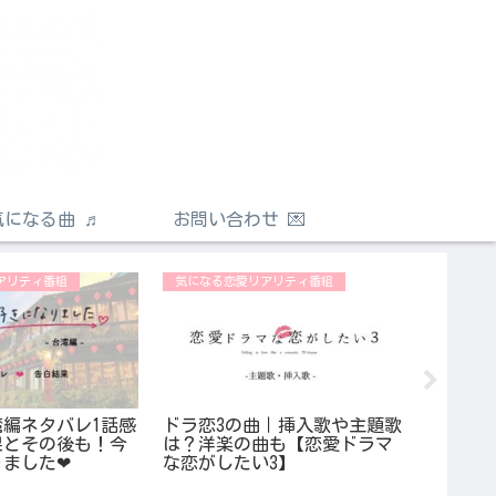
気になる曲 ♬
お問い合わせ 💌
アリティ番組
気になる恋愛リアリティ番組
気になる
編ネタバレ1話感
ドラ恋3の曲｜挿入歌や主題歌
恋ステ 
果とその後も！今
は？洋楽の曲も【恋愛ドラマ
レ！大
ました❤︎
な恋がしたい3】
最終回