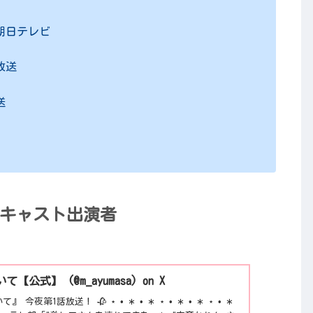
朝日テレビ
放送
送
マキャスト出演者
【公式】 (@m_ayumasa) on X
今夜第1話放送！ 🥀 ⋆︎ • ∗ • ∗ ⋆︎ • ∗ • ∗ ⋆︎ • ∗