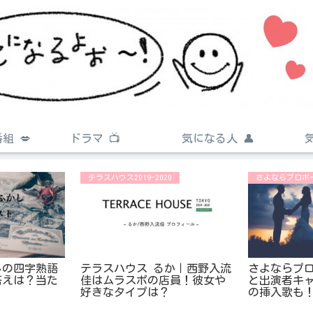
組 💋
ドラマ 📺
気になる人 👤
テラスハウス2019-2020
さよならプロポ
しの四字熟語
テラスハウス るか｜西野入流
さよならプ
答えは？当た
佳はムラスポの店員！彼女や
と出演者キ
好きなタイプは？
の挿入歌も