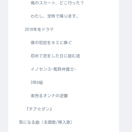
俺のスカート、どこ行った？
わたし、定時で帰ります。
2019年冬ドラマ
僕の初恋をキミに捧ぐ
初めて恋をした日に読む話
イノセンス-冤罪弁護士-
3年A組
家売るオンナの逆襲
『チア☆ダン』
気になる曲（主題歌/挿入歌）