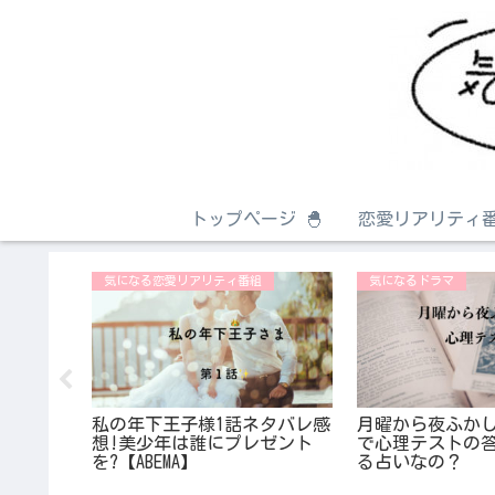
トップページ 🐣
恋愛リアリティ番
気になる恋愛リアリティ番組
気になるドラマ
画の評価
私の年下王子様1話ネタバレ感
月曜から夜ふか
ロケ地は
想!美少年は誰にプレゼント
で心理テストの
を?【ABEMA】
る占いなの？