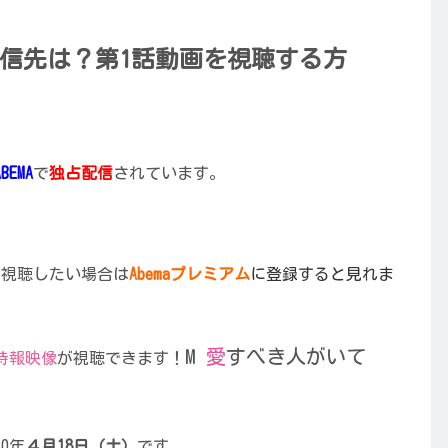
配信先は？第1話動画を視聴する方
ABEMA
で
独占配信
されています。
で視聴したい場合は
Abemaプレミアム
に登録すると見れま
M
愛
すべき人がいて
特報映像
が視聴できます！
0年
４月18日（土）
です。