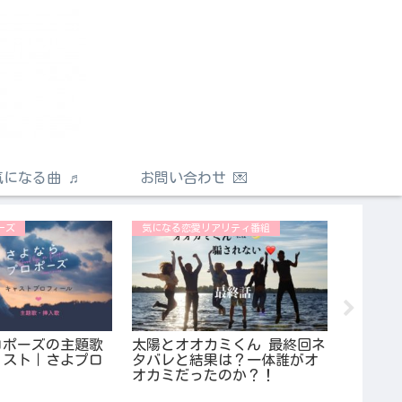
気になる曲 ♬
お問い合わせ 💌
ーズ
気になる恋愛リアリティ番組
気になる
ロポーズの主題歌
太陽とオオカミくん 最終回ネ
オトシア
ャスト｜さよプロ
タバレと結果は？一体誰がオ
バレと
！
オカミだったのか？！
になっ