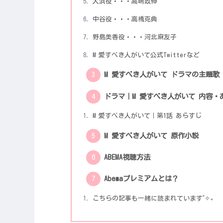
大浜役・・・高嶋政伸
中谷役・・・高橋克典
野島美香役・・・河北麻友子
M 愛すべき人がいて公式Twitterなど
M 愛すべき人がいて ドラマの主題歌
ドラマ｜M 愛すべき人がいて 内容・
M 愛すべき人がいて｜第1話 あらすじ
M 愛すべき人がいて 原作小説
ABEMA視聴方法
Abemaプレミアムとは？
こちらの記事も一緒に読まれています˚✧₊