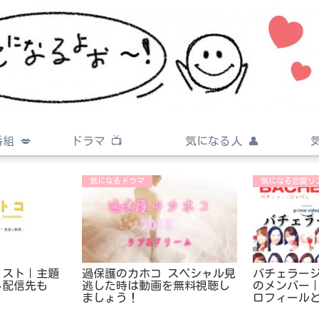
組 💋
ドラマ 📺
気になる人 👤
気になるドラマ
気になる恋愛リ
ャスト｜主題
過保護のカホコ スペシャル見
バチェラージ
し配信先も
逃した時は動画を無料視聴し
のメンバー
ましょう！
ロフィール