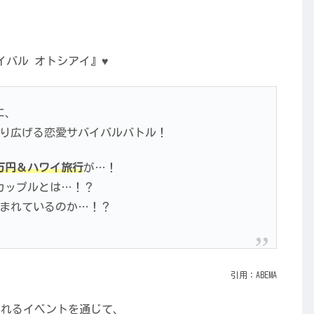
バル オトシアイ』♥
に、
繰り広げる恋愛サバイバルバトル！
0万円＆ハワイ旅行
が…！
カップルとは…！？
生まれているのか…！？
引用：ABEMA
されるイベントを通じて、