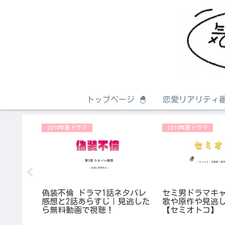
トップページ 🐣
恋愛リアリティ番
2019年夏ドラマ
2019年夏ドラマ
佐久間美
ンスタ
偽装不倫 ドラマ1話ネタバレ
セミ男ドラマキ
感想と2話あらすじ｜見逃した
歌や原作や見逃
ら無料動画で視聴！
【セミオトコ】