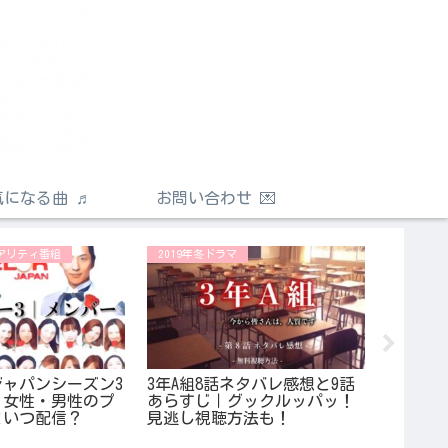
気になる曲 ♬
お問い合わせ 💌
アリティ番組
2019年冬ドラマ
気になる
ャパンシーズン3
3年A組8話ネタバレ感想と9話
フェチ
｜女性・男性のプ
あらすじ｜グックルッパッ！
｜出演
といつ配信？
見逃し視聴方法も！
ンスタ