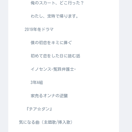
俺のスカート、どこ行った？
わたし、定時で帰ります。
2019年冬ドラマ
僕の初恋をキミに捧ぐ
初めて恋をした日に読む話
イノセンス-冤罪弁護士-
3年A組
家売るオンナの逆襲
『チア☆ダン』
気になる曲（主題歌/挿入歌）