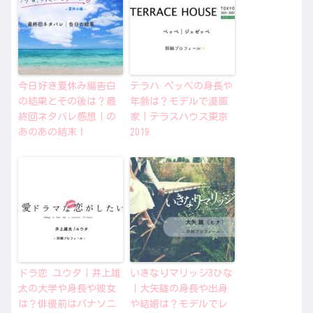
今日好き夏休み編告白
テラハ ペッペの身長や
の結果とその後は？最
年齢は？モデルで漫画
終回ネタバレ感想｜の
家｜テラスハウス東京
あのあの結末！
2019
ドラ恋 ユウタ｜井上雄
いきなりマリッジ3ひな
太の大学や身長や彼女
｜大矢雛の身長や出身
は？俳優前はパナソニ
や結婚は？モデルでレ