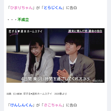
「
ひまりちゃん
」が「
とらじくん
」に告白
・・・
不成立
出典 (C)ABEMA 恋する♥週末ホームステイ 2020春より
「
けんしんくん
」が「
さこちゃん
」に告白