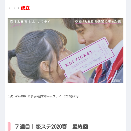
・・・
成立
出典 (C)ABEMA 恋する♥週末ホームステイ 2020春より
７週目｜恋ステ2020春 最終回