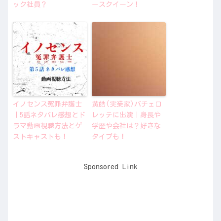
ック社員？
ースクイーン！
イノセンス冤罪弁護士
黄皓(実業家)バチェロ
｜5話ネタバレ感想とド
レッテに出演｜身長や
ラマ動画視聴方法とゲ
学歴や会社は？好きな
ストキャストも！
タイプも！
Sponsored Link