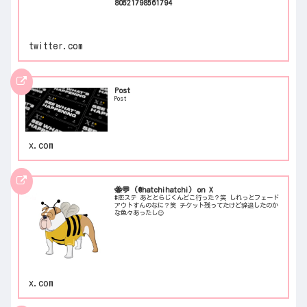
80521798561794
twitter.com
Post
Post
x.com
🐝💬 (@hatchihatchi) on X
#恋ステ あととらじくんどこ行った？笑 しれっとフェード
アウトすんのなに？笑 チケット残ってたけど辞退したのか
な色々あったし😌
x.com