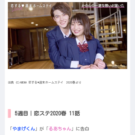
出典 (C)ABEMA 恋する♥週末ホームステイ 2020春より
5週目｜恋ステ2020春 11話
「
やまげくん
」が「
るあちゃん
」に告白