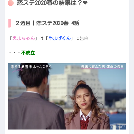
恋ステ2020春の結果は？❤︎
２週目｜恋ステ2020春 4話
「
えまちゃん
」は「
やまげくん
」に告白
・・・
不成立