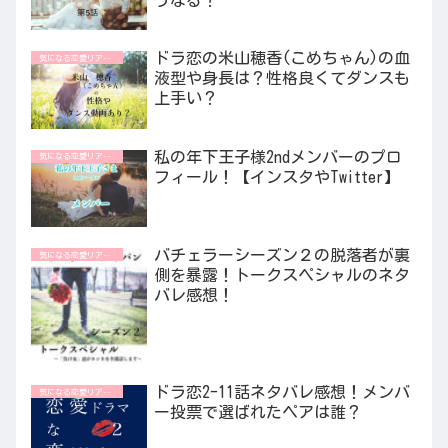
ドラ恋の米山穂香(こめちゃん)の血
気になる恋愛リアリティ番組
液型や身長は？性格良くてダンスも
上手い？
私の年下王子様2ndメンバーのプロ
気になる恋愛リアリティ番組
フィール！【インスタやTwitter】
バチェラーシーズン２の脱落者が裏
気になる恋愛リアリティ番組
側を暴露！トークスペシャルのネタ
バレ感想！
ドラ恋2-11話ネタバレ感想！メンバ
気になる恋愛リアリティ番組
ー投票で選ばれたペアは誰？