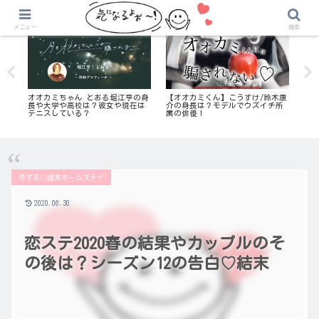
気になる恋愛リアリティ番組
気になる恋愛リアリティ番組
メニュー
検索
レ
オオカミちゃん とおる堀江亨の身
【オオカミくん】こうすけ/鈴木康
白雪
に
長や大学や高校は？彼女や現在は
介の身長は？モデルでウズイチ所
想！
テニスしている？
属の俳優！
恋する♡週末ホームステイ
2020.06.30
恋ステ2020春の結果やカップルのそ
の後は？シーズン12の告白♡結末