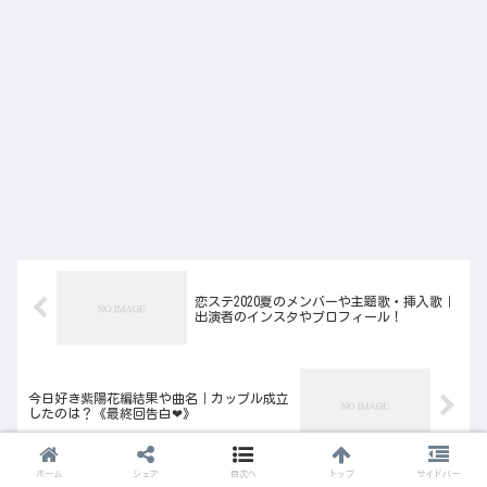
恋ステ2020夏のメンバーや主題歌・挿入歌｜
出演者のインスタやプロフィール！
今日好き紫陽花編結果や曲名｜カップル成立
したのは？《最終回告白❤︎》
ホーム
シェア
目次へ
トップ
サイドバー