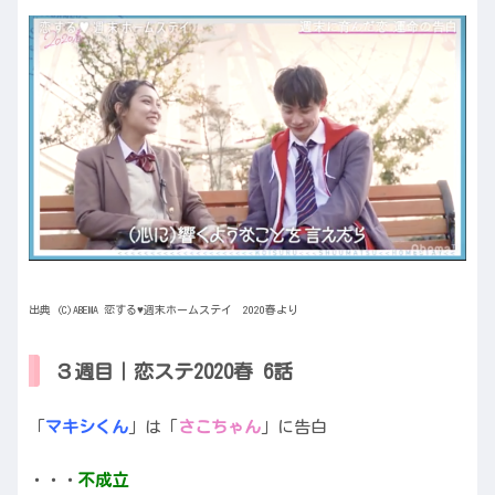
出典 (C)ABEMA 恋する♥週末ホームステイ 2020春より
３週目｜恋ステ2020春 6話
「
マキシくん
」は「
さこちゃん
」に告白
・・・
不成立