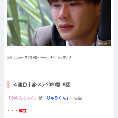
出典 (C)ABEMA 恋する♥週末ホームステイ 2020春より
４週目｜恋ステ2020春 8話
「
かのんちゃん
」が「
りゅうくん
」に告白
・・・
成立