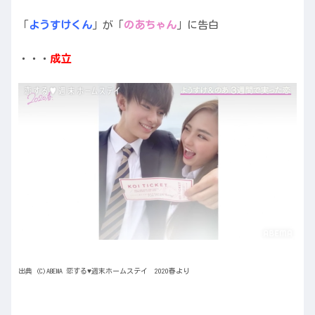
「
ようすけくん
」が「
のあちゃん
」に告白
・・・
成立
出典 (C)ABEMA 恋する♥週末ホームステイ 2020春より