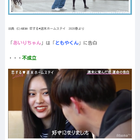
出典 (C)ABEMA 恋する♥週末ホームステイ 2020春より
「
あいりちゃん
」は「
ともやくん
」に告白
・・・
不成立