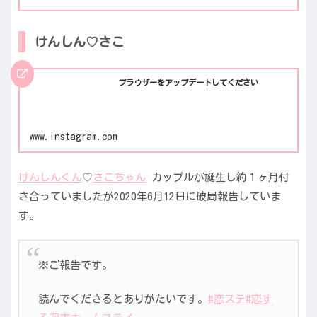
けんしん♡さこ
ブラウザーをアップデートしてください
www.instagram.com
けんしんくん
♡
さこちゃん
カップルが誕生し約１ヶ月付
き合っていましたが2020年6月12日に破局報告していま
す。
※ご報告です。
読んでくださるとありがたいです。
#恋ステ
#恋す