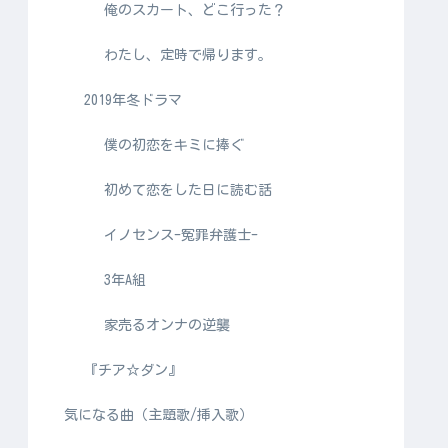
俺のスカート、どこ行った？
わたし、定時で帰ります。
2019年冬ドラマ
僕の初恋をキミに捧ぐ
初めて恋をした日に読む話
イノセンス-冤罪弁護士-
3年A組
家売るオンナの逆襲
『チア☆ダン』
気になる曲（主題歌/挿入歌）