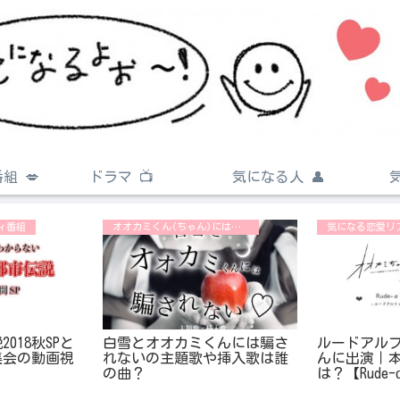
組 💋
ドラマ 📺
気になる人 👤
ィ番組
オオカミくん(ちゃん)には騙されない♡
気になる恋愛リ
018秋SPと
白雪とオオカミくんには騙さ
ルードアルフ
集会の動画視
れないの主題歌や挿入歌は誰
んに出演｜
の曲？
は？【Rude-