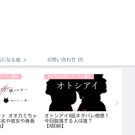
気になる曲 ♬
お問い合わせ 💌
アリティ番組
気になる恋愛リアリティ番組
気になる
ァ オオカミちゃ
オトシアイ4話ネタバレ感想！
今日好
本名や彼女や身長
今回脱落する人は誰？
きとの
α】
【ABEMA】
【吉開