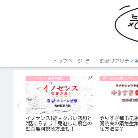
トップページ 🐣
恋愛リアリティ番
イノセンス-冤罪弁護士-
気になる恋愛リアリテ
バレ感想｜
の主役は
がしたい
イノセンス1話ネタバレ感想と
やりすぎ都市伝説2
2話あらすじ！見逃した場合の
関暁夫の緊急生
動画無料視聴方法も！
聴方法は？