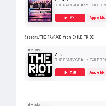
Seasons/THE RAMPAGE from EXILE TRIBE