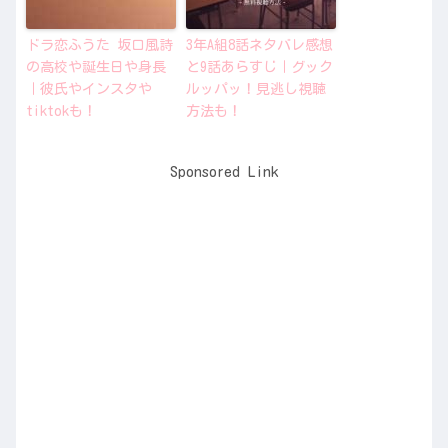
ドラ恋ふうた 坂口風詩
3年A組8話ネタバレ感想
の高校や誕生日や身長
と9話あらすじ｜グック
｜彼氏やインスタや
ルッパッ！見逃し視聴
tiktokも！
方法も！
Sponsored Link