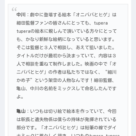
中川
：劇中に登場する絵本「オニババとヒゲ」は
細田監督ファンの皆さんにとっても、tupera
tuperaの絵本に親しんで頂いている方々にとって
も、かなり新鮮な絵柄になっていると思います。
そこは監督と３人で相談し、あえて狙いました。
タイトルだけが最初から決まっていて、内容は３
人で相談を重ねて制作しました。映画の中で「オ
ニババとヒゲ」の作者は私たちではなく、“細川
かめ子”という架空の人物なんです！細田監督、
亀山、中川の名前をミックスして命名したんです
よ。
亀山
：いつもは切り絵で絵本を作っていて、今回
は駅長と遺失物係は僕らの持味が発揮されている
部分です。「オニババとヒゲ」は鉛筆の線でダイ
ナミックに荒々しく描き、いつものtupera tupera