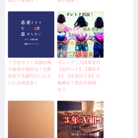
彼氏や愛車は？
票の結果！
ドラ恋カツ｜兵頭功海
ダレトク二刀流美女の
の身長や高校は？元野
【池内リナ】【東あず
球部で五億円のじんせ
さ】【太田ゆうき】の
いに出演決定！
職業は？彼氏や結婚
は？