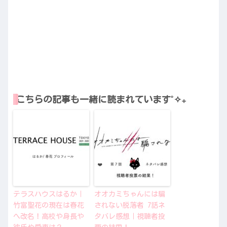
こちらの記事も一緒に読まれています˚✧₊
テラスハウスはるか｜
オオカミちゃんには騙
竹富聖花の現在は春花
されない脱落者 7話ネ
へ改名！高校や身長や
タバレ感想｜視聴者投