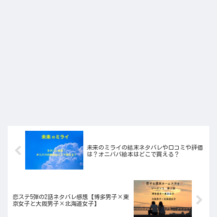
未来のミライの結末ネタバレや口コミや評価
は？オニババ絵本はどこで買える？
恋ステ5弾の2話ネタバレ感想【博多男子×東
京女子と大阪男子×北海道女子】