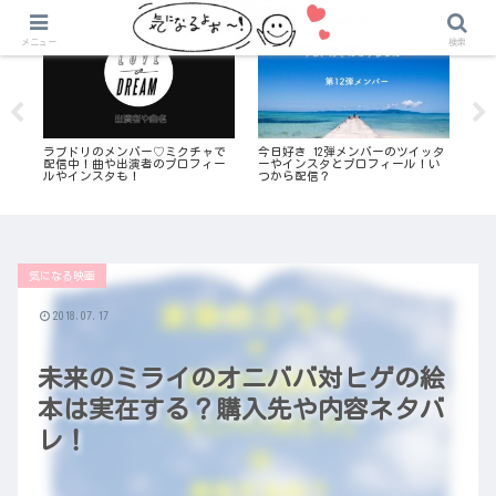
気になる恋愛リアリティ番組
気になる恋愛リアリティ番組
3
メニュー
検索
バレ
ラブドリのメンバー♡ミクチャで
今日好き 12弾メンバーのツイッタ
3年
配信中！曲や出演者のプロフィー
ーやインスタとプロフィール！い
犠牲
ルやインスタも！
つから配信？
の
気になる映画
2018.07.17
未来のミライのオニババ対ヒゲの絵
本は実在する？購入先や内容ネタバ
レ！