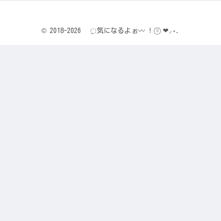
© 2018-2026 ҉ฺ 気になるよぉ〰 ! ⍤⃝ ❤︎⸝⋆.