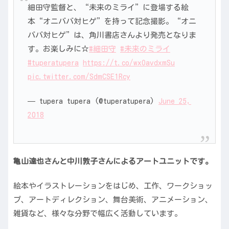
細田守監督と、“未来のミライ”に登場する絵
本“オニババ対ヒゲ”を持って記念撮影。“オニ
ババ対ヒゲ”は、角川書店さんより発売となりま
す。お楽しみに☆
#細田守
#未来のミライ
#tuperatupera
https://t.co/wxOavdxmSu
pic.twitter.com/SdmCSE1Rcy
— tupera tupera (@tuperatupera)
June 25,
2018
亀山達也さんと中川敦子さんによるアートユニットです。
絵本やイラストレーションをはじめ、工作、ワークショッ
プ、アートディレクション、舞台美術、アニメーション、
雑貨など、様々な分野で幅広く活動しています。