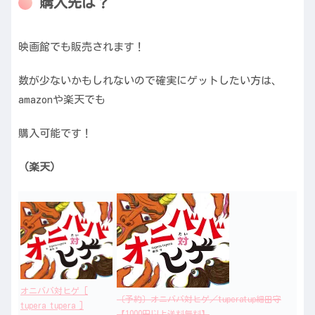
購入先は？
映画館でも販売されます！
数が少ないかもしれないので確実にゲットしたい方は、
amazonや楽天でも
購入可能です！
（楽天）
オニババ対ヒゲ [
〔予約〕オニババ対ヒゲ／tuperatup細田守
tupera tupera ]
【1000円以上送料無料】