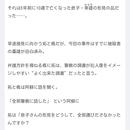
ゆきお
それは5年前に10歳で亡くなった息子・
幸雄
の形見の品だ
った……。
早速接見に向かう拓と楓だが、今回の事件はすでに被疑者
の重雄が自白済み。
弁護方針を尋ねる楓に拓は、警察の調書が犯人像をイメー
ジしやすい“よく出来た調書”だったと言う。
拓と楓は阿蘇に話を聞く。
「全部警察に話した」 という阿蘇に
拓は「息子さんの形見をどうして、全部運びださなかった
んですか？