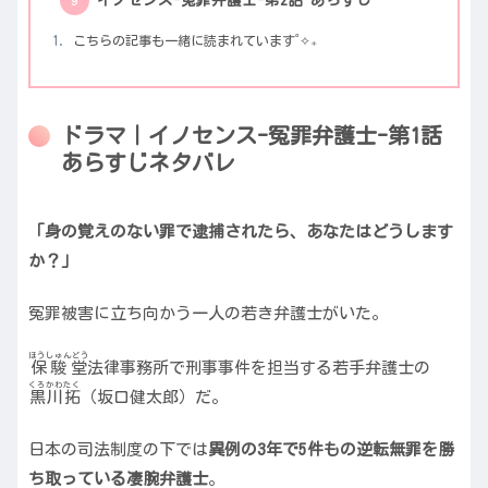
イノセンス-冤罪弁護士-第2話 あらすじ
こちらの記事も一緒に読まれています˚✧₊
ドラマ｜イノセンス-冤罪弁護士-第1話
あらすじネタバレ
「身の覚えのない罪で逮捕されたら、あなたはどうします
か？」
冤罪被害に立ち向かう一人の若き弁護士がいた。
ほうしゅんどう
保駿堂
法律事務所で刑事事件を担当する若手弁護士の
くろかわ
たく
黒川
拓
（坂口健太郎）だ。
日本の司法制度の下では
異例の3年で5件もの逆転無罪を勝
ち取っている凄腕弁護士
。