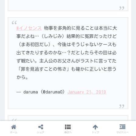
#イノセンス
物事を多角的に見ることは本当に大
事だよね…（しみじみ）結果的に冤罪だったけど
（まあ初回だし）、今後はそうじゃないケースも
出てきたりするのかな…？だとしたらその回は必
ず観たい。主人公のお父さんがラストに言ってた
「罪を見逃すことの怖さ」も確かに正しいと思う
から。
— daruma (@daruma0)
January 21, 2019
イノセンス
ホーム
シェア
目次へ
トップ
サイドバー
99.9見てる感じだった…