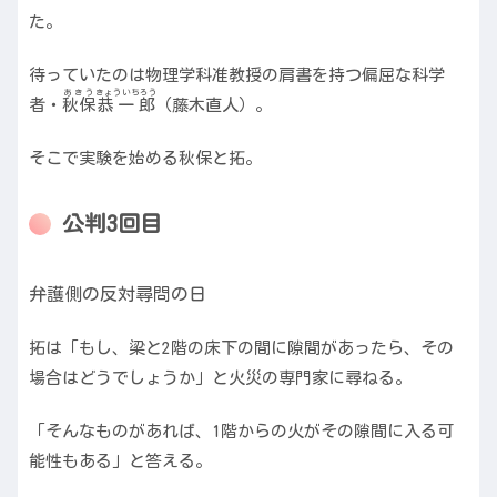
た。
待っていたのは物理学科准教授の肩書を持つ偏屈な科学
あきう
きょういちろう
者・
秋保
恭一郎
（藤木直人）
。
そこで実験を始める秋保と拓。
公判3回目
弁護側の反対尋問の日
拓は「もし、梁と2階の床下の間に隙間があったら、その
場合はどうでしょうか」と火災の専門家に尋ねる。
「そんなものがあれば、1階からの火がその隙間に入る可
能性もある」と答える。