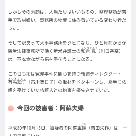
しかしその素顔は、人当たりはいいものの、整理整頓が苦
手で取材嫌い、事務所の物置に住み着いている変わり者だ
った。
そして訳あって大手事務所をクビになり、ひと月前から保
わくら
かえで
駿堂法律事務所で働く新米弁護士の
和倉
楓
（川口春奈）
は、不本意ながら拓を手伝うことになる。
この日も拓は冤罪事件に関心を持つ報道ディレクター・
ありま
さとこ
有馬
聡子
（市川実日子）
の取材をドタキャンし、勝手に依
頼を受けていた依頼人との約束を優先させていた。
今回の被害者：阿蘇夫婦
しげお
平成30年10月13日、被疑者の阿蘇
重雄
（吉田栄作）
は、一