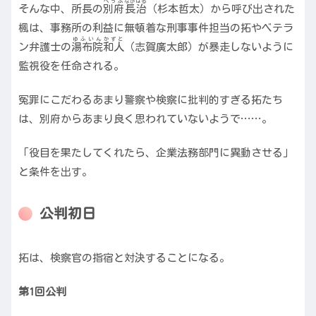
べっぷ
ながはる
そんな中、所長の
別府
長治
（杉本哲太）
から呼び出された
楓は、事務所の利益に無頓着な刑事事件担当の拓やベテラ
ゆふいん
かずと
ン弁護士の
湯布院
和人
（志賀廣太郎）
が暴走しないように
監視役を任命される。
冤罪にこだわるあまり警察や検察に批判的すぎる拓たち
は、別府からあまり良く思われていないようで……。
「役目を果たしてくれたら、企業法務部門に異動させる」
と条件を出す。
公判初日
拓は、検察官の指宿と対決することになる。
第1回公判