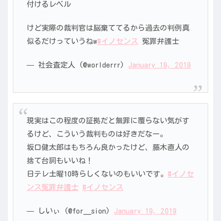
付けるレベル
けど実際の裁判官は脳棄ててるから過去の判例真
似るだけっていうねw
#イノセンス
冤罪弁護士
— 社会査定人 (@worlderrr)
January 19, 2019
現実はこの程度の証拠だと無罪に覆らない気がす
るけど、こういう裁判ものは好きだなー。
坂口健太郎はもちろん良かったけど、藤木直人の
捨て台詞もいいね！
日テレ土曜10時らしくないのもいいです。
#イノセ
ンス冤罪弁護士
#イノセンス
— しいぃ (@for__sion)
January 19, 2019