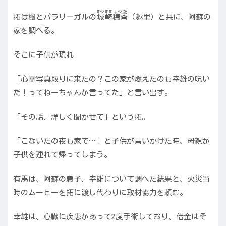
きのさき
ほのか
拓は楓とパラリーガルの
城崎
穂香
（趣里）
と共に、阿蘇の
家を調べる。
そこに子供が現れ
「心霊写真取りに来たの？この家が燃えたのも幸雄の呪い
だ！ってねーちゃんが言ってた」と言い出す｡
「その話、詳しく聞かせて」という拓。
「こないだの夜も家で…」と子供が言いかけた時、母親が
子供を連れて帰ってしまう。
有馬は、阿蘇の息子、幸雄について調べた結果と、火災当
時のムービーを拓に渡し代わりに取材協力を頼む。
幸雄は、心臓に疾患があって2度手術しており、借金はそ