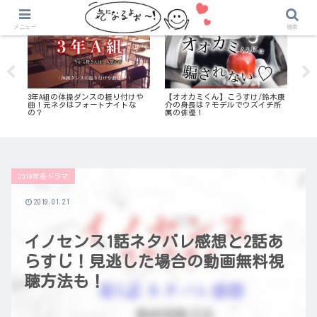
2019年冬ドラマ
気になる恋愛リアリティ番組
気
メニュー
検索
｜
3年A組の体操ダンスの振り付けや
【オオカミくん】こうすけ/鈴木康
今日
や
曲！元ネタはフォートナイトな
介の身長は？モデルでウズイチ所
高校｜
の？
属の俳優！
2019年冬ドラマ
2019.01.21
イノセンス1話ネタバレ感想と2話あ
らすじ！見逃した場合の動画無料視
聴方法も！