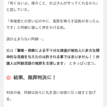
「怖くないよ。僕のこと、お父さんが守ってくれるから」
と話していた。
「幸雄君との思い出の中に、冤罪を晴らす証拠があったん
です」と阿蘇に優しく声をかける拓。
涙が止まらない阿蘇…。
拓は「
警察・検察による不十分な捜査が被告人に多大な精
神的な苦痛を与えたのは許される事ではありません！！弁
護人は阿蘇茂雄の無罪を主張します
」 ときっぱり言う。
結果、無罪判決に！
判決の後、阿蘇は拓らに礼を言い田舎に引っ越すと告げ
る。