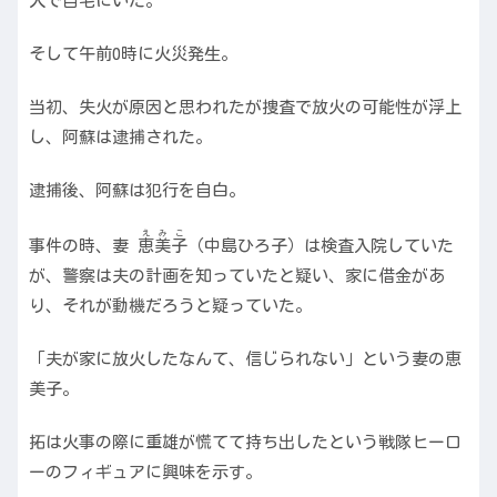
人で自宅にいた。
そして午前0時に火災発生。
当初、失火が原因と思われたが捜査で放火の可能性が浮上
し、阿蘇は逮捕された。
逮捕後、阿蘇は犯行を自白。
えみこ
事件の時、妻
恵美子
（中島ひろ子）は検査入院していた
が、警察は夫の計画を知っていたと疑い、家に借金があ
り、それが動機だろうと疑っていた。
「夫が家に放火したなんて、信じられない」という妻の恵
美子。
拓は火事の際に重雄が慌てて持ち出したという戦隊ヒーロ
ーのフィギュアに興味を示す。