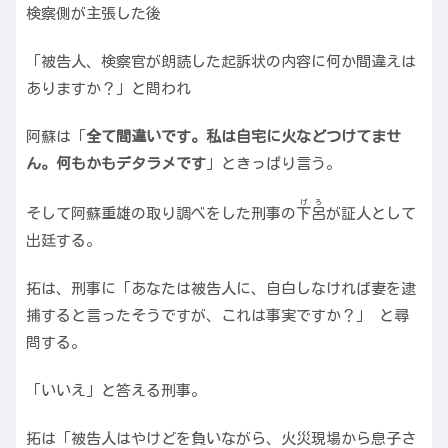
検察側が主張した後
「被告人、検察官が朗読した起訴状の内容に何か間違えは
ありますか？」と問われ
阿蘇は「
全て間違いです。私は自宅に火などつけてませ
ん。何もかもデタラメです
」ときっぱり言う。
げろ
そして阿蘇重雄の取り調べをした刑事の
下呂
が証人として
出廷する。
拓は、刑事に「あなたは被告人に、自白しなければ妻を逮
捕すると言ったそうですが、これは事実ですか？」 と尋
問する。
「いいえ」と答える刑事。
拓は「被告人はやけどを負いながら、火災現場から息子さ