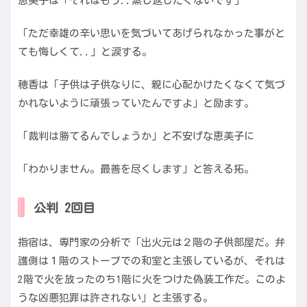
恵美子は「それはもう..蒸し返したくないです」
「ただ幸雄の辛い思いを気づいてあげられなかった事がと
ても悔しくて..」と涙する。
穂香は「子供は子供なりに、親に心配かけたくなくて気づ
かれないように頑張っていたんですよ」と励ます。
「裁判は勝てるんでしょうか」と不安げな恵美子に
「わかりません。最善を尽くします」と答える拓。
公判 2回目
指宿は、専門家の分析で「出火元は２階の子供部屋だ。弁
護側は１階のストーブでの和室と主張しているが、それは
2階で火を放ったのち1階に火をつけた偽装工作だ。このよ
うな凶悪犯罪は許されない」と主張する。