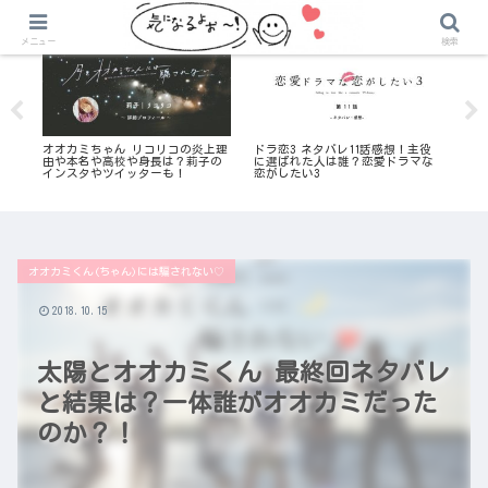
気になる恋愛リアリティ番組
気になる恋愛リアリティ番組
2
メニュー
検索
役を
オオカミちゃん リコリコの炎上理
ドラ恋3 ネタバレ11話感想！主役
3年
な
由や本名や高校や身長は？莉子の
に選ばれた人は誰？恋愛ドラマな
曲
インスタやツイッターも！
恋がしたい3
の
オオカミくん(ちゃん)には騙されない♡
2018.10.15
太陽とオオカミくん 最終回ネタバレ
と結果は？一体誰がオオカミだった
のか？！