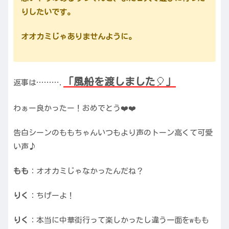
りしたいです。
オオカミじゃありませんように。
「風船を渡しました
🎈
」
返事は……….
わぁー良かったー！おめでとう❤️❤️
告白シーンのももちゃんいつもより声のトーン高くて可愛
い声♪
もも
：オオカミじゃなかったんだね？
りく
：ちげーよ！
りく
：本当に中華街行って楽しかったし違う一面をwもも