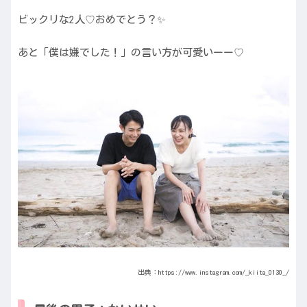
ビックリな2人♡おめでとう？✨
あと「僕は嫌でした！」の言い方が可愛いーー♡
出典：
https://www.instagram.com/_kiita_0130_/