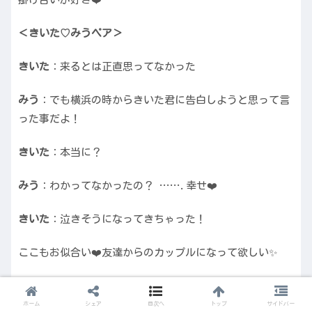
＜きいた♡みうペア＞
きいた
：来るとは正直思ってなかった
みう
：でも横浜の時からきいた君に告白しようと思って言
った事だよ！
きいた
：本当に？
みう
：わかってなかったの？ …….幸せ❤️
きいた
：泣きそうになってきちゃった！
ここもお似合い❤️友達からのカップルになって欲しい✨
めるる
：こんなに人を好きになるのは辛かったり楽しかっ
たり色んな感情があるんだなって思いました。ガチでし
ホーム
シェア
目次へ
トップ
サイドバー