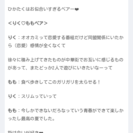
ひかたくはお似合いすぎるペアー❤️
＜りく♡ももペア＞
りく
：オオカミって恋愛する番組だけど同盟関係にいたか
ら（恋愛）感情が全くなくて
徐々に積み上げてきたものが中華街でお互いに感じるもの
があって、またどっか2人で遊びにいきたいなーって
もも
：食べ歩きしてこのガリガリを太らせる！
りく
：スリムっていって
もも
：今しかできないだろなっていう青春ができて楽しか
ったし最高の夏でした。
掛け合いが好き❤️