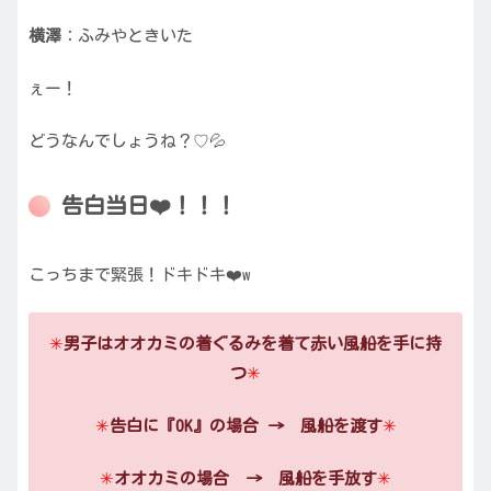
横澤
：ふみやときいた
ぇー！
どうなんでしょうね？♡💦
告白当日❤️！！！
こっちまで緊張！ドキドキ❤️w
✳︎
男子はオオカミの着ぐるみを着て赤い風船を手に持
つ
✳︎
✳︎
告白に『OK』の場合 → 風船を渡す
✳︎
✳︎
オオカミの場合 → 風船を手放す
✳︎