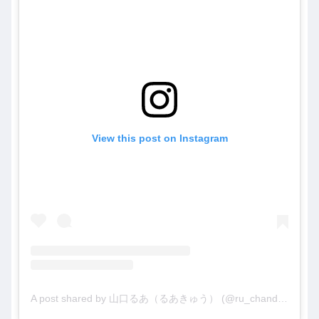
View this post on Instagram
A post shared by 山口るあ（るあきゅう） (@ru_chandabe)