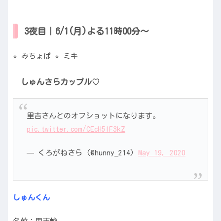
3夜目｜6/1(月)よる11時00分〜
⭐︎ みちょぱ ⭐︎ ミキ
しゅんさらカップル♡
里吉さんとのオフショットになります。
pic.twitter.com/CEcH5IF3kZ
— くろがねさら (@hunny_214)
May 19, 2020
しゅんくん