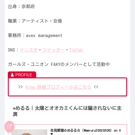
出身：京都府
職業：アーティスト・女優
事務所：avex management
SNS：
インスタ
・
ツイッター
・
TikTok
ガールズ・ユニオン FAKYのメンバーとして活動中
>>
Hina 詳細プロフィールはこちら
<<
⭐︎めるる｜太陽とオオカミくんには騙されないに主
演
生見愛瑠☆めるる☆ (@meruru20020306) on X
🖤