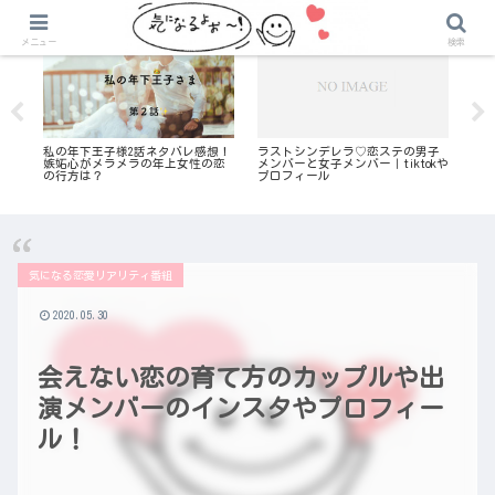
気になる恋愛リアリティ番組
気になる恋愛リアリティ番組
メニュー
検索
｜
私の年下王子様2話ネタバレ感想！
ラストシンデレラ♡恋ステの男子
テ
き
嫉妬心がメラメラの年上女性の恋
メンバーと女子メンバー｜tiktokや
謝
の行方は？
プロフィール
し
気になる恋愛リアリティ番組
2020.05.30
会えない恋の育て方のカップルや出
演メンバーのインスタやプロフィー
ル！