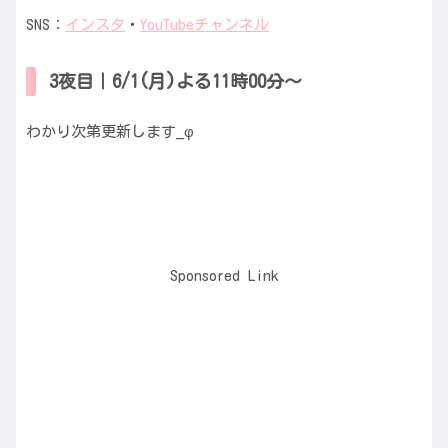
SNS：
インスタ
・
YouTubeチャンネル
3夜目｜6/1(月)よる11時00分〜
わかり次第更新します_φ
Sponsored Link