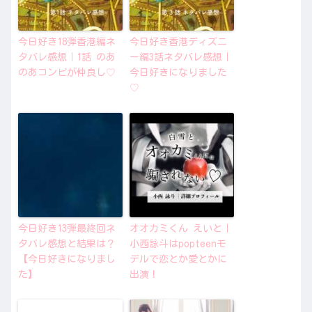
今日好き18弾香港編ネ
今日好き香港ディズニ
タバレ感想｜1話 のあ
ー編3話ネタバレ感想｜
のあコンビが仲良し♡
今日好きになりました
♡
今日好き13弾最終回ネ
オオカミくん えいと｜
タバレ感想と結果は？
小西詠斗はpopteenモ
【今日好きになりまし
デルで恋とか愛とかに
た】
出演！