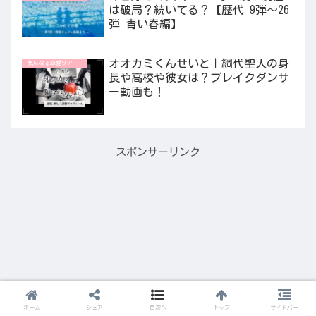
は破局？続いてる？【歴代 9弾〜26
弾 青い春編】
オオカミくんせいと｜綱代聖人の身
気になる恋愛リアリティ番組
長や高校や彼女は？ブレイクダンサ
ー動画も！
スポンサーリンク
ホーム
シェア
目次へ
トップ
サイドバー