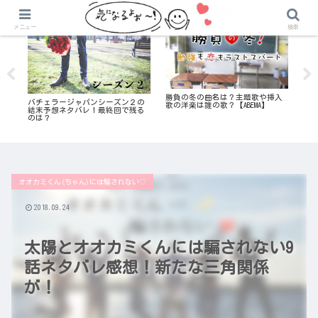
気になる恋愛リアリティ番組
気になる恋愛リアリティ番組
メニュー
検索
の曲
勝負の冬の曲名は？主題歌や挿入
ドラ
バチェラージャパンシーズン２の
た
歌の洋楽は誰の歌？【ABEMA】
や
結末予想ネタバレ！最終回で残る
や
のは？
オオカミくん(ちゃん)には騙されない♡
2018.09.24
太陽とオオカミくんには騙されない9
話ネタバレ感想！新たな三角関係
が！