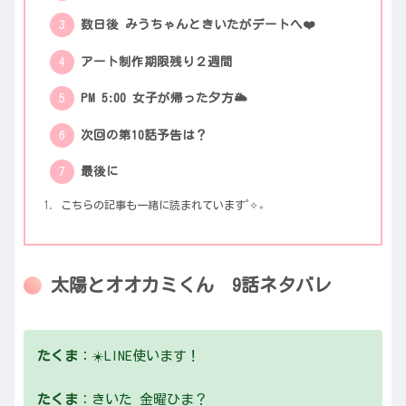
数日後 みうちゃんときいたがデートへ❤️
アート制作期限残り２週間
PM 5:00 女子が帰った夕方🌥
次回の第10話予告は？
最後に
こちらの記事も一緒に読まれています˚✧₊
太陽とオオカミくん 9話ネタバレ
たくま
：☀️LINE使います！
たくま
：きいた 金曜ひま？