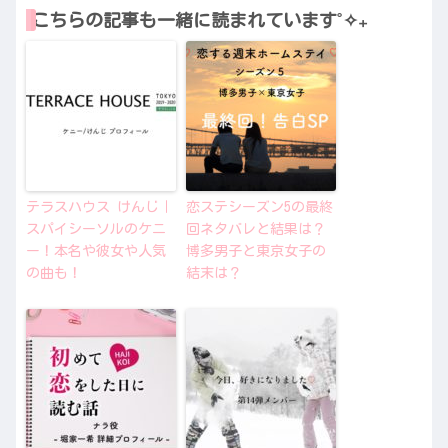
こちらの記事も一緒に読まれています˚✧₊
テラスハウス けんじ｜
恋ステシーズン5の最終
スパイシーソルのケニ
回ネタバレと結果は？
ー！本名や彼女や人気
博多男子と東京女子の
の曲も！
結末は？