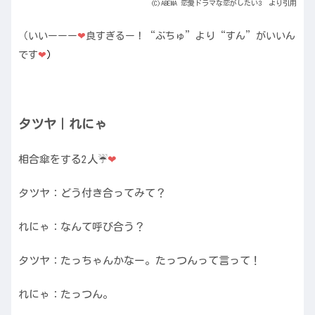
(C)ABEMA 恋愛ドラマな恋がしたい3 より引用
（いいーーー
❤︎
良すぎるー！“ぶちゅ”より“すん”がいいん
です
❤︎
）
タツヤ｜れにゃ
相合傘をする2人☔️
❤︎
タツヤ：どう付き合ってみて？
れにゃ：なんて呼び合う？
タツヤ：たっちゃんかなー。たっつんって言って！
れにゃ：たっつん。