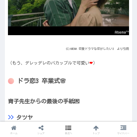
(C)ABEMA 恋愛ドラマな恋がしたい3 より引用
（もう、デレッデレのバカップルで可愛い
❤︎
）
ドラ恋3 卒業式🌸
育子先生からの最後の手紙💌
>>
タツヤ
あなたは私の事を影で鬼軍曹と呼んでいるそうですね。
ホーム
シェア
目次へ
トップ
サイドバー