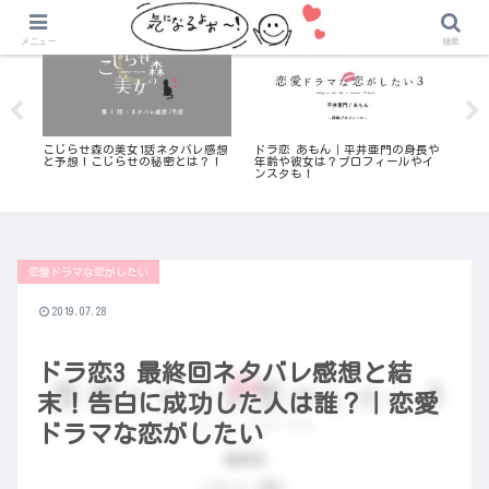
こじらせ森の美女
気になる恋愛リアリティ番組
メニュー
検索
双子
こじらせ森の美女1話ネタバレ感想
ドラ恋 あもん｜平井亜門の身長や
私の
き
と予想！こじらせの秘密とは？！
年齢や彼女は？プロフィールやイ
美少
ンスタも！
【AB
恋愛ドラマな恋がしたい
2019.07.28
ドラ恋3 最終回ネタバレ感想と結
末！告白に成功した人は誰？｜恋愛
ドラマな恋がしたい