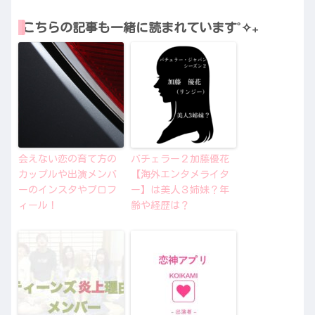
こちらの記事も一緒に読まれています˚✧₊
会えない恋の育て方の
バチェラー２加藤優花
カップルや出演メンバ
【海外エンタメライタ
ーのインスタやプロフ
ー】は美人３姉妹？年
ィール！
齢や経歴は？