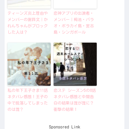
ティーンズ炎上理由や
恋神アプリの出演者・
メンバーの謝罪文｜か
メンバー｜栂池・パラ
れんちゃんがブロック
オ・ボラカイ島・宮古
した人は？
島・シンガポール
私の年下王子さま11話
恋ステ シーズン5の8話
ネタバレ感想！王子の
ネタバレ感想と中間告
中で脱落してしまった
白の結果は誰が誰に？
のは誰？
衝撃の結果！
Sponsored Link