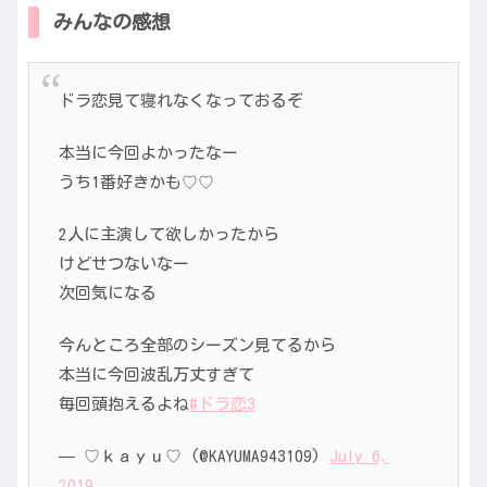
みんなの感想
ドラ恋見て寝れなくなっておるぞ
本当に今回よかったなー
うち1番好きかも♡♡
2人に主演して欲しかったから
けどせつないなー
次回気になる
今んところ全部のシーズン見てるから
本当に今回波乱万丈すぎて
毎回頭抱えるよね
#ドラ恋3
— ♡ｋａｙｕ♡ (@KAYUMA943109)
July 6,
2019