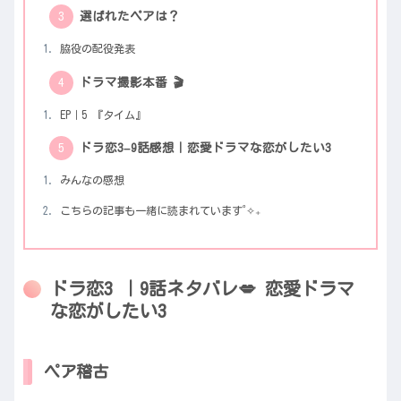
選ばれたペアは？
脇役の配役発表
ドラマ撮影本番 🎬
EP｜5 『タイム』
ドラ恋3–9話感想｜恋愛ドラマな恋がしたい3
みんなの感想
こちらの記事も一緒に読まれています˚✧₊
ドラ恋3 ｜9話ネタバレ💋 恋愛ドラマ
な恋がしたい3
ペア稽古