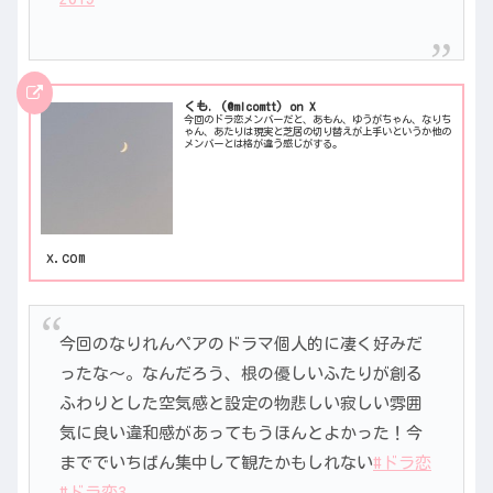
くも. (@mlcomtt) on X
今回のドラ恋メンバーだと、あもん、ゆうがちゃん、なりち
ゃん、あたりは現実と芝居の切り替えが上手いというか他の
メンバーとは格が違う感じがする。
x.com
今回のなりれんペアのドラマ個人的に凄く好みだ
ったな〜。なんだろう、根の優しいふたりが創る
ふわりとした空気感と設定の物悲しい寂しい雰囲
気に良い違和感があってもうほんとよかった！今
まででいちばん集中して観たかもしれない
#ドラ恋
#ドラ恋3