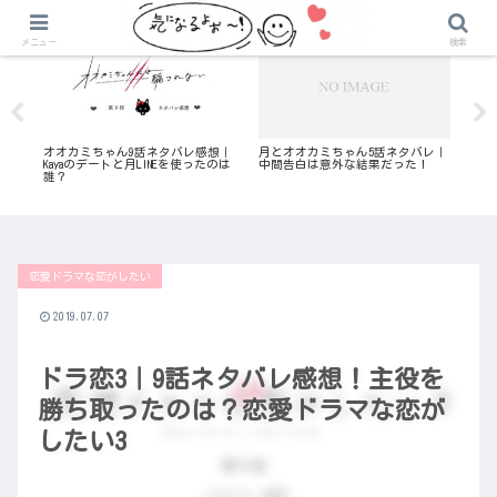
気になる恋愛リアリティ番組
気になる恋愛リアリティ番組
メニュー
検索
化さ
オオカミちゃん9話ネタバレ感想｜
月とオオカミちゃん5話ネタバレ｜
恋ス
うな
Kayaのデートと月LINEを使ったのは
中間告白は意外な結果だった！
や
誰？
タ
恋愛ドラマな恋がしたい
2019.07.07
ドラ恋3｜9話ネタバレ感想！主役を
勝ち取ったのは？恋愛ドラマな恋が
したい3