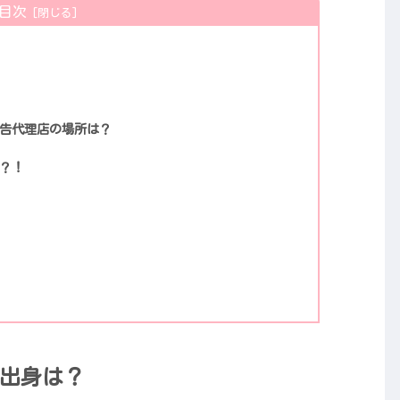
目次
告代理店の場所は？
？！
や出身は？