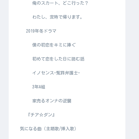
俺のスカート、どこ行った？
わたし、定時で帰ります。
2019年冬ドラマ
僕の初恋をキミに捧ぐ
初めて恋をした日に読む話
イノセンス-冤罪弁護士-
3年A組
家売るオンナの逆襲
『チア☆ダン』
気になる曲（主題歌/挿入歌）