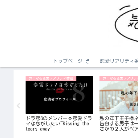
トップページ 🐣
恋愛リアリティ番
気になる恋愛リアリティ番組
気になる恋愛リアリテ
いが【山
ドラ恋8のメンバー💋恋愛ドラ
私の年下王子様ネ
女は？フ
マな恋がしたい~Kissing the
告白する男子は
tears away~
さかの２人がペ