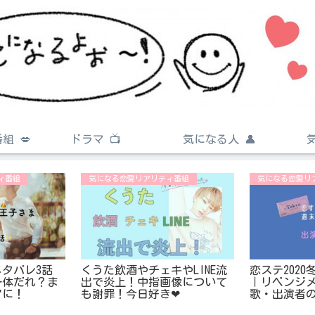
組 💋
ドラマ 📺
気になる人 👤
ィ番組
気になる恋愛リアリティ番組
気になる恋愛リ
タバレ3話
くうた飲酒やチェキやLINE流
恋ステ202
一体だれ？ま
出で炎上！中指画像について
｜リベンジ
アに！
も謝罪！今日好き❤︎
歌・出演者