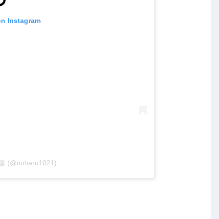
on Instagram
原遥 (@noharu1021)