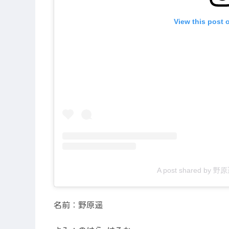
View this post 
A post shared by 野
名前：野原遥