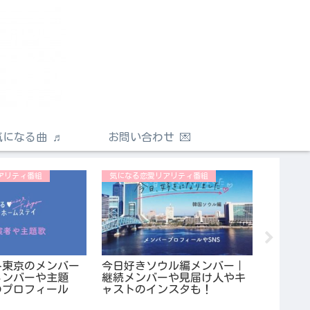
気になる曲 ♬
お問い合わせ 💌
アリティ番組
気になる恋愛リアリティ番組
気になる
0冬東京のメンバー
今日好きソウル編メンバー｜
恋ステシ
メンバーや主題
継続メンバーや見届け人やキ
レ感想
のプロフィール
ャストのインスタも！
修復で