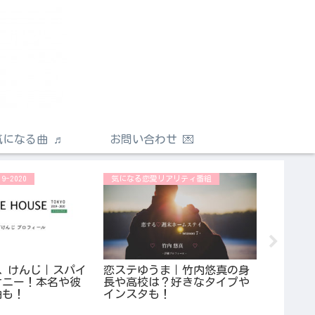
気になる曲 ♬
お問い合わせ 💌
-2020
気になる恋愛リアリティ番組
テラスハウス
 けんじ｜スパイ
恋ステゆうま｜竹内悠真の身
テラスハ
ケニー！本名や彼
長や高校は？好きなタイプや
歌や挿
曲も！
インスタも！
は誰？