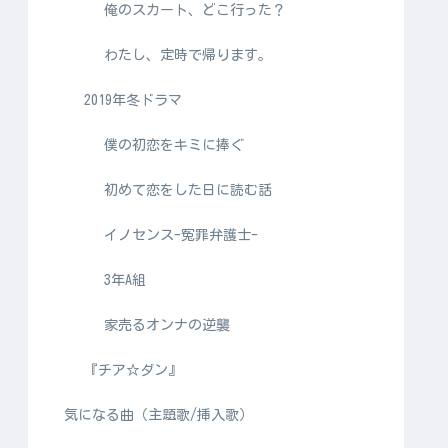
俺のスカート、どこ行った？
わたし、定時で帰ります。
2019年冬ドラマ
僕の初恋をキミに捧ぐ
初めて恋をした日に読む話
イノセンス-冤罪弁護士-
3年A組
家売るオンナの逆襲
『チア☆ダン』
気になる曲（主題歌/挿入歌）