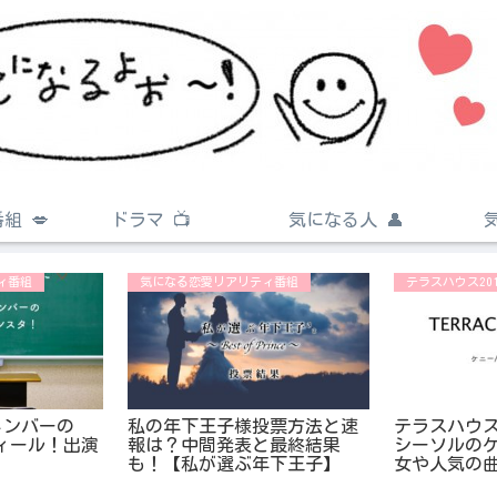
組 💋
ドラマ 📺
気になる人 👤
ィ番組
気になる恋愛リアリティ番組
テラスハウス2019
メンバーの
私の年下王子様投票方法と速
テラスハウス
ロフィール！出演
報は？中間発表と最終結果
シーソルの
！
も！【私が選ぶ年下王子】
女や人気の