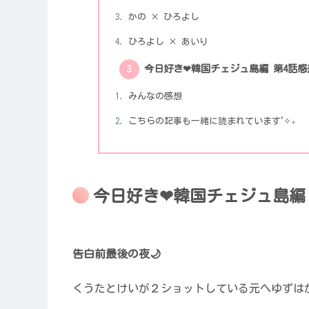
かの × ひろよし
ひろよし × あいり
今日好き❤︎韓国チェジュ島編 第4話感
みんなの感想
こちらの記事も一緒に読まれています˚✧₊
今日好き❤︎韓国チェジュ島編
告白前最後の夜🌙
くうたとけいが２ショットしている元へゆずは