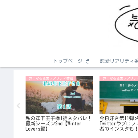
トップページ 🐣
恋愛リアリティ番
気になる恋愛リアリティ番組
気になる恋愛リアリテ
主題歌・
私の年下王子様1話ネタバレ！
今日好き第11弾
演者【人
最新シーズン2nd【Winter
Twitterやプ
ィ】
Lovers編】
者のインスタも