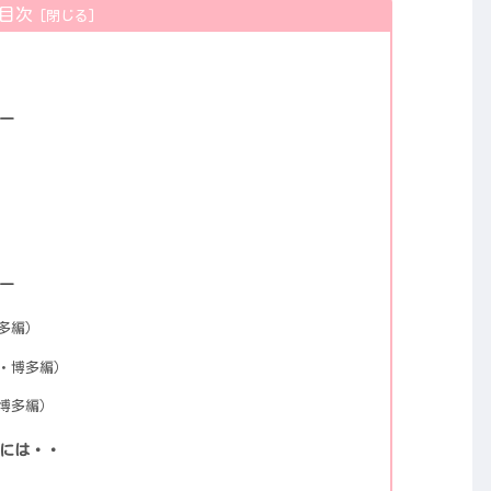
目次
ー
ー
多編）
・博多編）
博多編）
には・・