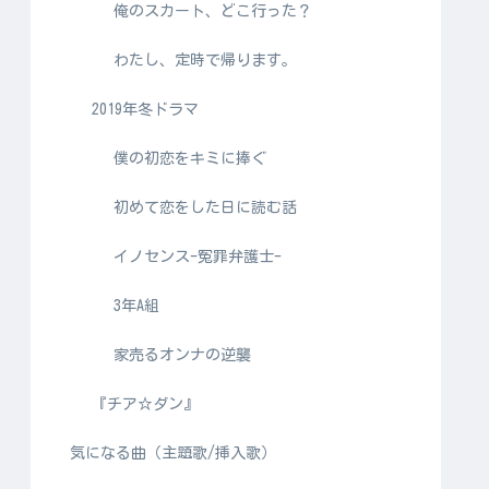
俺のスカート、どこ行った？
わたし、定時で帰ります。
2019年冬ドラマ
僕の初恋をキミに捧ぐ
初めて恋をした日に読む話
イノセンス-冤罪弁護士-
3年A組
家売るオンナの逆襲
『チア☆ダン』
気になる曲（主題歌/挿入歌）