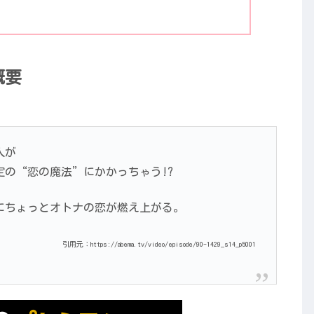
概要
人が
の“恋の魔法”にかかっちゃう!?
にちょっとオトナの恋が燃え上がる。
引用元：https://abema.tv/video/episode/90-1429_s14_p5001