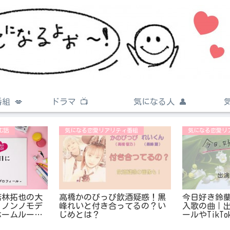
組 💋
ドラマ 📺
気になる人 👤
む話
気になる恋愛リアリティ番組
気になる恋愛リ
若林拓也の大
高橋かのぴっぴ飲酒疑惑！黒
今日好き鈴
｜ノンノモデ
峰れいと付き合ってるの？い
入歌の曲｜
ホームルーム
じめとは？
ールやTikTo