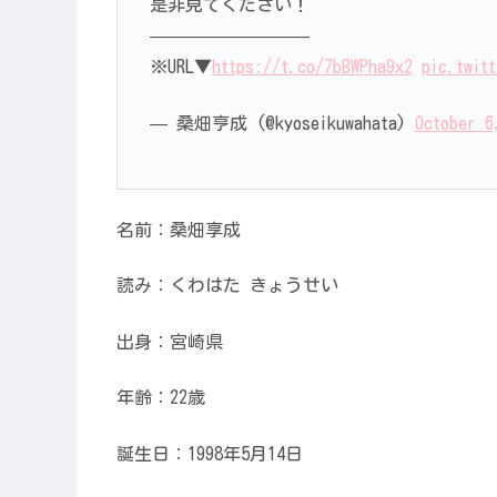
是非見てください！
—————————
※URL▼
https://t.co/7bBWPha9x2
pic.twit
— 桑畑亨成 (@kyoseikuwahata)
October 6
名前：
桑畑享成
読み：くわはた きょうせい
出身：宮崎県
年齢：22歳
誕生日：1998年5月14日