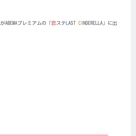
ABEMAプレミアムの「
恋
ステ
L
AST
C
INDERELLA」に出