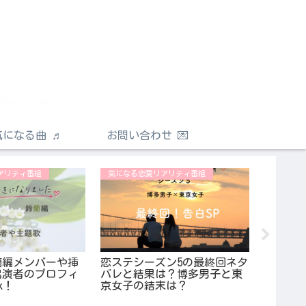
気になる曲 ♬
お問い合わせ 💌
アリティ番組
気になる恋愛リアリティ番組
2019年
蘭編メンバーや挿
恋ステシーズン5の最終回ネタ
家売る
出演者のプロフィ
バレと結果は？博多男子と東
レ感想
k！
京女子の結末は？
BLな展