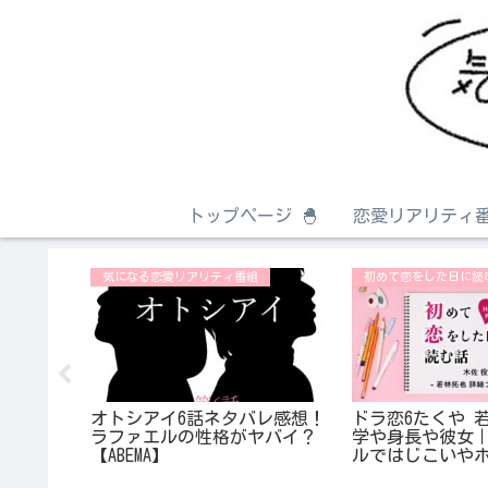
トップページ 🐣
恋愛リアリティ番
気になる恋愛リアリティ番組
初めて恋をした日に読
沢愛美の
モン時代
オトシアイ6話ネタバレ感想！
ドラ恋6たくや 
ラファエルの性格がヤバイ？
学や身長や彼女
【ABEMA】
ルではじこいや
に出演