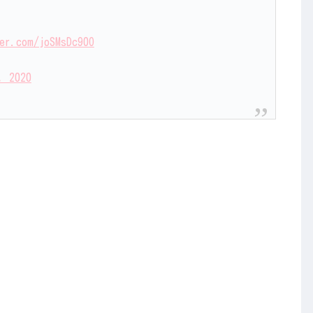
ter.com/joSMsDc90O
, 2020