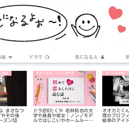
組 💋
ドラマ 📺
気になる人 👤
ィ番組
初めて恋をした日に読む話
気になる恋愛リ
な まさなつ
ドラ恋6たくや 若林拓也の大
オオカミくん
ブやその後
学や身長や彼女｜ノンノモデ
理のプロフ
ーズン5】
ルではじこいやホームルーム
岐阜のアイ
に出演