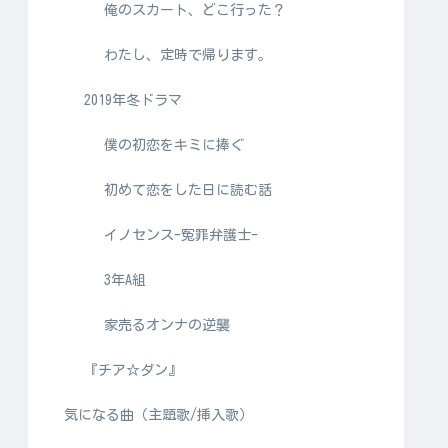
俺のスカート、どこ行った？
わたし、定時で帰ります。
2019年冬ドラマ
僕の初恋をキミに捧ぐ
初めて恋をした日に読む話
イノセンス-冤罪弁護士-
3年A組
家売るオンナの逆襲
『チア☆ダン』
気になる曲（主題歌/挿入歌）