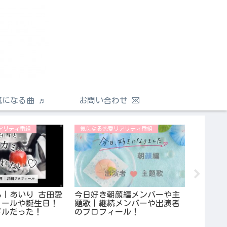
気になる曲 ♬
お問い合わせ 💌
アリティ番組
気になる恋愛リアリティ番組
さよなら
｜あいり 古田愛
今日好き朝顔編メンバーや主
さよプ
ィールや誕生日！
題歌｜継続メンバーや出演者
は？辻
ドルだった！
のプロフィール！
さよなら