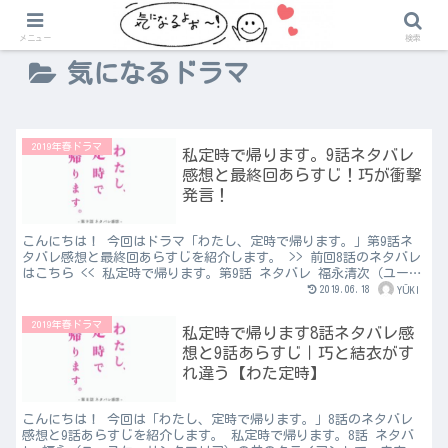
メニュー
検索
気になるドラマ
2019年春ドラマ
私定時で帰ります。9話ネタバレ
感想と最終回あらすじ！巧が衝撃
発言！
こんにちは！ 今回はドラマ「わたし、定時で帰ります。」第9話ネ
タバレ感想と最終回あらすじを紹介します。 >> 前回8話のネタバレ
はこちら << 私定時で帰ります。第9話 ネタバレ 福永清次（ユース
ケ・サンタマリア）によると、種田晃太郎（向井...
2019.06.18
YŪKI
2019年春ドラマ
私定時で帰ります8話ネタバレ感
想と9話あらすじ｜巧と結衣がす
れ違う【わた定時】
こんにちは！ 今回は「わたし、定時で帰ります。」8話のネタバレ
感想と9話あらすじを紹介します。 私定時で帰ります。8話 ネタバ