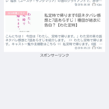
レ 福永（ユースケ・サンタマリア）の昔のクライアントで、赤字必
至な星印工場のサイトリニューアル案件が、社内審査を通...
2019.06.06
YŪKI
2019年春ドラマ
私定時で帰ります6話ネタバレ感
想と7話あらすじ｜種田が結衣に
告白？【わた定時】
こんにちは！ 今回は「わたし、定時で帰ります。」わた定の第６話
ネタバレ感想と7話あらすじを紹介します。 >> わたし定時で帰りま
す。キャスト一覧や主題歌はこちら << 私定時で帰ります。6話 ネ
タバレ ネットヒーローズ・制作4部での現在最大...
2019.05.23
YŪKI
スポンサーリンク