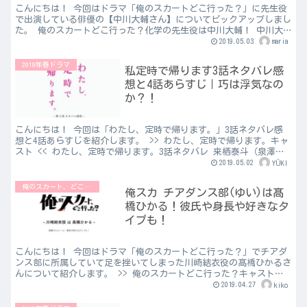
こんにちは！ 今回はドラマ「俺のスカートどこ行った？」に先生役
で出演している俳優の【中川大輔さん】についてピックアップしまし
た。 俺のスカートどこ行った？化学の先生役は中川大輔！ 中川大
輔のプロフィール 名前：中川大輔 よみ：なかがわだいす...
2019.05.03
maria
2019年春ドラマ
私定時で帰ります3話ネタバレ感
想と4話あらすじ｜巧は浮気なの
か？！
こんにちは！ 今回は「わたし、定時で帰ります。」3話ネタバレ感
想と4話あらすじを紹介します。 >> わたし、定時で帰ります。キャ
スト << わたし、定時で帰ります。3話ネタバレ 来栖泰斗（泉澤祐
希）が何気なくＵＰした、ファイアーストロング社...
2019.05.02
YŪKI
俺のスカート、どこ行った？
俺スカ チアダンス部(ゆい)は髙
橋ひかる！彼氏や身長や好きなタ
イプも！
こんにちは！ 今回はドラマ「俺のスカートどこ行った？」でチアダ
ンス部に所属していて足を挫いてしまった川崎結衣役の髙橋ひかるさ
んについて紹介します。 >> 俺のスカートどこ行った？キャスト一
覧 << 俺スカ チアダンス部 川崎ゆい役は髙橋ひか...
2019.04.27
kiko