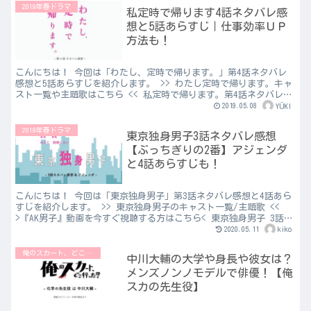
2019年春ドラマ
私定時で帰ります4話ネタバレ感
想と5話あらすじ｜仕事効率ＵＰ
方法も！
こんにちは！ 今回は「わたし、定時で帰ります。」第4話ネタバレ
感想と5話あらすじを紹介します。 >> わたし定時で帰ります。キャ
スト一覧や主題歌はこちら << 私定時で帰ります。第4話ネタバレ
（わた定） ランダ―スポーツ社との仕事の際に、...
2019.05.08
YŪKI
2019年春ドラマ
東京独身男子3話ネタバレ感想
【ぶっちぎりの2番】アジェンダ
と4話あらすじも！
こんにちは！ 今回は「東京独身男子」第3話ネタバレ感想と4話あら
すじを紹介します。 >> 東京独身男子のキャスト一覧/主題歌 <<
>『AK男子』動画を今すぐ視聴する方はこちら< 東京独身男子 3話
ネタバレ｜AK男子 温泉宿で、岩倉（滝藤...
2020.05.11
kiko
俺のスカート、どこ行った？
中川大輔の大学や身長や彼女は？
メンズノンノモデルで俳優！【俺
スカの先生役】