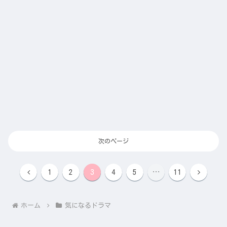
次のページ
前
次
1
2
3
4
5
…
11
へ
へ
ホーム
気になるドラマ