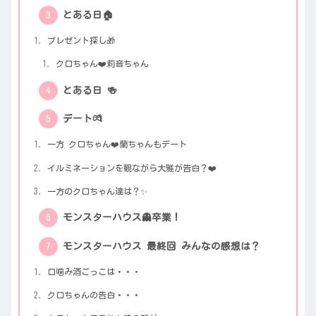
とある日🏠
プレゼント探し🎁
クロちゃん❤️莉音ちゃん
とある日 🍻
デート💏
一方 クロちゃん❤️蘭ちゃんもデート
イルミネーションを観ながら大雅が告白？❤️
一方のクロちゃん達は？✨
モンスターハウス👻卒業！
モンスターハウス 最終回 みんなの感想は？
口噛み酒ごっこは・・・
クロちゃんの告白・・・