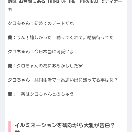
港区 お台場にある『KING OF THE PIRATES』でディナー
🍴
クロちゃん
：初めてのデートだね！
蘭
：うん！嬉しかった！誘ってくれて。結構待ってた
クロちゃん
：今日本当に可愛いよ！
蘭
：クロちゃんの為におめかしした💓
クロちゃん
：共同生活で一番思い出に残ってる事は何？
蘭
：一番はクロちゃんとのちゅう
イルミネーションを観ながら大雅が告白？
❤️