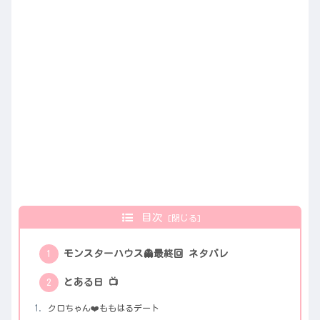
目次
モンスターハウス👻最終回 ネタバレ
とある日 📺
クロちゃん❤️ももはるデート