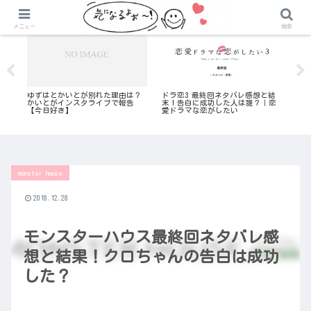
気になる恋愛リアリティ番組
気になる恋愛リアリティ番組
メニュー
検索
レ｜
ゆずはとかいとが別れた理由は？
ドラ恋3 最終回ネタバレ感想と結
今
かいとがインスタライブで報告
末！告白に成功した人は誰？｜恋
は
【今日好き】
愛ドラマな恋がしたい
な
monster house
2018.12.28
モンスターハウス最終回ネタバレ感
想と結果！クロちゃんの告白は成功
した？