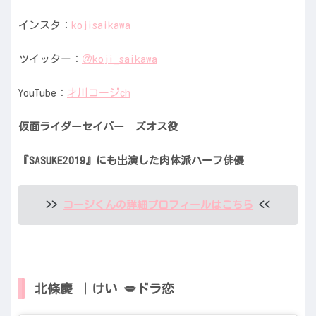
インスタ：
kojisaikawa
ツイッター：
＠koji_saikawa
YouTube：
才川コージch
仮面ライダーセイバー ズオス役
『SASUKE2019』にも出演した肉体派ハーフ俳優
>>
コージくんの詳細プロフィールはこちら
<<
北條慶 ｜けい 💋ドラ恋