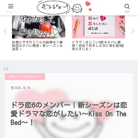
気になる恋愛リアリティ番組
初めて恋をした日に読む話
メニュー
検索
の
白雪とオオカミくんの結果は？最
ドラマ｜はじこい4話ネタバレ感
私の
に
終回ネタバレ感想｜新シーズンも
想！初めて恋をした日に読む話5話
と
決定！
あらすじも！
ッ
恋愛ドラマな恋がしたい
2020.10.10
ドラ恋6のメンバー｜新シーズンは恋
愛ドラマな恋がしたい～Kiss On The
Bed～！