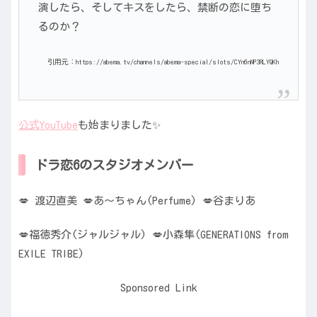
演したら、そしてキスをしたら、禁断の恋に堕ち
るのか？
引用元：https://abema.tv/channels/abema-special/slots/CYn6nNP3RLYQKh
公式YouTube
も始まりました✨
ドラ恋6のスタジオメンバー
💋 渡辺直美 💋あ〜ちゃん(Perfume) 💋谷まりあ
💋福徳秀介(ジャルジャル) 💋小森隼(GENERATIONS from
EXILE TRIBE)
Sponsored Link