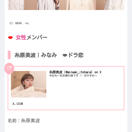
（C）ABEMA, Inc.
💋
女性
メンバー
糸原美波｜みなみ 💋ドラ恋
糸原美波 (@minami_itohara) on X
今日も一日お疲れ様です 🤍 おやすみ〜
x.com
糸原美波
名前：