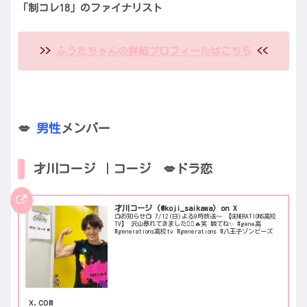
「制コレ18」のファイナリスト
>>
ふうたちゃんの詳細プロフィールはこちら
<<
💋
男性
メンバー
才川コージ ｜コージ 💋ドラ恋
才川コージ (@koji_saikawa) on X
📺お知らせ📺 7/12(日)よる9時放送〜 【GENERATIONS高校
TV】 沢山暴れてきました🧟‍♂️🔥笑 観てね✨ #gene高
#generations高校tv #generations #八王子ゾンビーズ
x.com