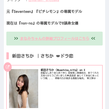
元『Seventeen』『ピチレモン』の専属モデル
現在は『non-no』の専属モデルで8頭身女優
>>
まなみちゃんの詳細プロフィールはこちら
<<
新田さちか ｜さちか 💋ドラ恋
新田さちか (@sachika_nitta) on X
前髪なし派？あり派？😳💦 配信第二弾最終日、来てくれた
方ありがとうございました💖涙涙涙 楽しくて本当にあっと
いう間、、、 感謝の力が高まる素敵な場所。 第三弾は
9/12〜10/1❣️ 毎日配信するので再会が楽しみ！ 今日もポ
チっとお願いしま...