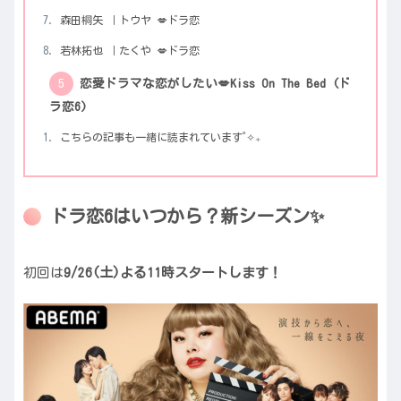
森田桐矢 ｜トウヤ 💋ドラ恋
若林拓也 ｜たくや 💋ドラ恋
恋愛ドラマな恋がしたい💋Kiss On The Bed (ド
ラ恋6)
こちらの記事も一緒に読まれています˚✧₊
ドラ恋6はいつから？新シーズン✨
初回は
9/26(土)よる11時スタートします！