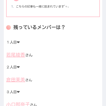
こちらの記事も一緒に読まれています˚✧₊
残っているメンバーは？
１人目❤
若尾綾香
さん
２人目❤
倉田茉美
さん
３人目❤
小口那奈子
さん