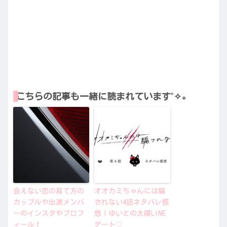
こちらの記事も一緒に読まれています˚✧₊
会えない恋の育て方の
オオカミちゃんには騙
カップルや出演メンバ
されない4話ネタバレ感
ーのインスタやプロフ
想｜ゆいとの太陽LINE
ィール！
デート♡