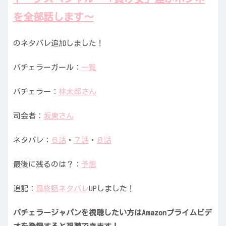
を全部話します〜
のネタバレ追加しました！
バチェラーガール：
一覧
バチェラー：
林太郎さん
司会者：
坂東さん
ネタバレ：
６話
・
７話
・
８話
最後に残るのは？：
予想
追記：
最終話ネタバレ
UPしました！
バチェラージャパンを視聴したい方はAmazonプライムビデ