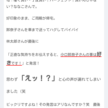
母：凄く良い・丁度良い！パーフェクト！良いんじゃな
い？ななこさんで。
好印象のまま、ご両親が帰宅。
那奈子さんを車まで送ってハグしてバイバイ
林太郎さんが最後に
好
「正直な気持ちをお伝えすると、
小口那奈子さんの事は
き
です！
」と発言！
「えッ！？」
思わず
と心の声が漏れてしまい
ました（笑
ビックリですよね！その発言はアリなんですか？笑 最後