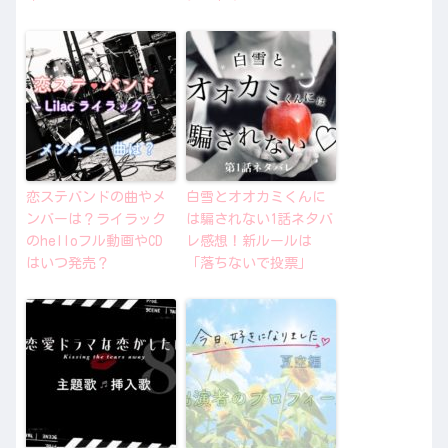
恋ステバンドの曲やメ
白雪とオオカミくんに
ンバーは？ライラック
は騙されない1話ネタバ
のhelloフル動画やCD
レ感想！新ルールは
はいつ発売？
「落ちないで投票」