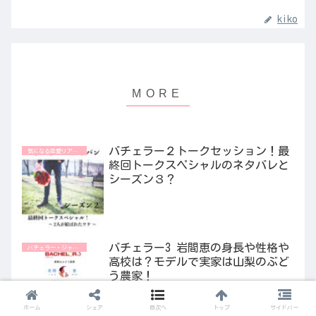
kiko
バチェラー２トークセッション！最
気になる恋愛リアリティ番組
終回トークスペシャルのネタバレと
シーズン３？
バチェラー3 岩間恵の身長や性格や
バチェラー・ジャパン
高校は？モデルで実家は山梨のぶど
う農家！
ホーム
シェア
目次へ
トップ
サイドバー
バチェラー２で求愛ダンスをした西
バチェラー・ジャパン