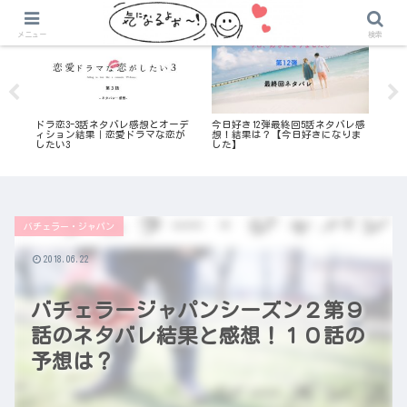
気になる恋愛リアリティ番組
気になる恋愛リアリティ番組
メニュー
検索
)
ドラ恋3-3話ネタバレ感想とオーデ
今日好き12弾最終回5話ネタバレ感
ウ
ル
ィション結果｜恋愛ドラマな恋が
想！結果は？【今日好きになりま
退
したい3
した】
動
バチェラー・ジャパン
2018.06.22
バチェラージャパンシーズン２第９
話のネタバレ結果と感想！１０話の
予想は？