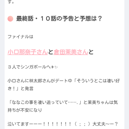
す。
最終話・１０話の予告と予想は？
ファイナルは
小口那奈子さん
と
倉田茉美さん
と
３人でシンガポールへ✈✨
小口さんに林太郎さんがデート中「そういうとこは凄い好
き！」と発言
「ななこの事を凄い追っていて…….」と茉美ちゃんは気
持ちが不安になり
泣いてますーーー！！！！！！！（ ; ; ）大丈夫〜ー？