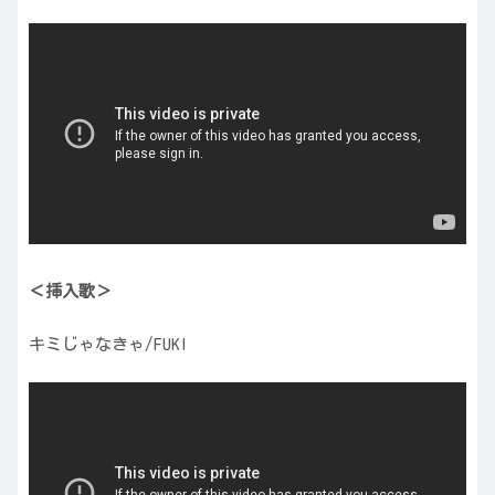
＜挿入歌＞
キミじゃなきゃ/FUKI