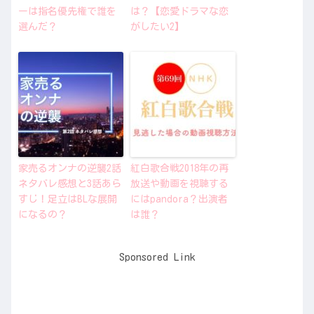
ーは指名優先権で誰を
は？【恋愛ドラマな恋
選んだ？
がしたい2】
家売るオンナの逆襲2話
紅白歌合戦2018年の再
ネタバレ感想と3話あら
放送や動画を視聴する
すじ！足立はBLな展開
にはpandora？出演者
になるの？
は誰？
Sponsored Link