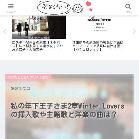
気になる恋愛リアリティ番組
バチェラー・ジャパン
メニュー
検索
っ
恋ステ中間告白の結果【ネタバ
福田萌子の結婚暦や彼氏は？弟は
オ
レ】は？博多男子×東京女子と北
ハーフモデルで父親は会社経営
ンバ
海道女子×大阪男子
【バチェロレッテ】
カ
さ
気になる恋愛リアリティ番組
2018.12.29
私の年下王子さま2章Winter Lovers
の挿入歌や主題歌と洋楽の曲は？