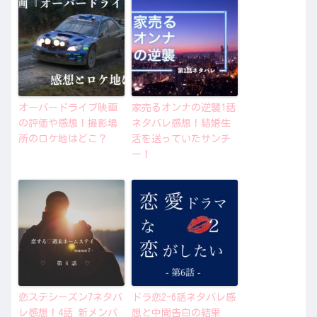
オーバードライブ映画
家売るオンナの逆襲1話
の評価や感想！撮影場
ネタバレ感想！結婚生
所のロケ地はどこ？
活を送っていたサンチ
ー！
恋ステシーズン7ネタバ
ドラ恋2-6話ネタバレ感
レ感想！4話 新メンバ
想と中間告白の結果