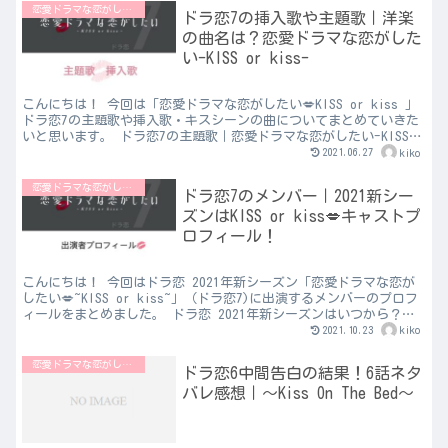
恋愛ドラマな恋がしたい
ドラ恋7の挿入歌や主題歌｜洋楽
の曲名は？恋愛ドラマな恋がした
い-KISS or kiss-
こんにちは！ 今回は「恋愛ドラマな恋がしたい💋KISS or kiss 」
ドラ恋7の主題歌や挿入歌・キスシーンの曲についてまとめていきた
いと思います。 ドラ恋7の主題歌｜恋愛ドラマな恋がしたい-KISS
or kiss- 『 カーテンコール...
2021.06.27
kiko
恋愛ドラマな恋がしたい
ドラ恋7のメンバー｜2021新シー
ズンはKISS or kiss💋キャストプ
ロフィール！
こんにちは！ 今回はドラ恋 2021年新シーズン「恋愛ドラマな恋が
したい💋~KISS or kiss~」（ドラ恋7)に出演するメンバーのプロフ
ィールをまとめました。 ドラ恋 2021年新シーズンはいつから？｜
恋愛ドラマな恋がしたい💋~KIS...
2021.10.23
kiko
恋愛ドラマな恋がしたい
ドラ恋6中間告白の結果！6話ネタ
バレ感想｜～Kiss On The Bed〜