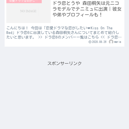
恋愛ドラマな恋がしたい
ドラ恋とうや 森田桐矢は元ニコ
ラモデルでテニミュに出演｜彼女
や弟やプロフィールも！
こんにちは！ 今回は「恋愛ドラマな恋がしたい💋Kiss On The
Bed」ドラ恋6に出演している森田桐矢さんについてまとめて紹介し
たいと思います。 >> ドラ恋6のメンバー一覧はこちら << ドラ恋
とうや｜森田桐矢の身長や誕生日 森田...
2020.09.26
maria
スポンサーリンク