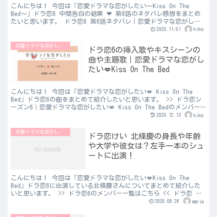
こんにちは！ 今回は「恋愛ドラマな恋がしたい～Kiss On The
Bed〜」ドラ恋6 中間告白の結果 ❤︎ 第6話のネタバレ感想をまとめ
たいと思います。 ドラ恋6 第6話ネタバレ｜恋愛ドラマな恋がした
い～Kiss On The Bed〜...
2020.11.01
kiko
恋愛ドラマな恋がしたい
ドラ恋6の挿入歌やキスシーンの
曲や主題歌｜恋愛ドラマな恋がし
たい💋Kiss On The Bed
こんにちは！ 今回は「恋愛ドラマな恋がしたい💋 Kiss On The
Bed」ドラ恋6の曲をまとめて紹介したいと思います。 >> ドラ恋シ
ーズン6｜恋愛ドラマな恋がしたい💋 Kiss On The Bedのメンバー
はこちら << ⭐︎ 主...
2020.12.13
kiko
恋愛ドラマな恋がしたい
ドラ恋けい 北條慶の身長や年齢
や大学や彼女は？左手一本のシュ
ートに出演！
こんにちは！ 今回は「恋愛ドラマな恋がしたい💋Kiss On The
Bed」ドラ恋6に出演している北條慶さんについてまとめて紹介した
いと思います。 >> ドラ恋6のメンバー一覧はこちら << ドラ恋 け
い｜北條慶の身長や年齢や出身（プロフ...
2020.09.26
maria